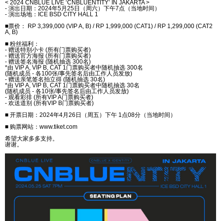
< 2024 CNBLUE LIVE ‘CNBLUENTITY’ IN JAKARTA >
-
演出日期：
2024
年
5
月
25
日（周六）下午
7
点（
当
地
时间
）
-
演出
场
地：
ICE BSD CITY HALL 1
■票价：
RP 3,399,000 (VIP A, B) / RP 1,999,000 (CAT1) / RP 1,299,000 (CAT2
A, B)
■ 粉
丝
福利：
-
赠
送特
别
小卡
(
所有
门
票
购买
者
)
-
赠
送官方海
报
(
所有
门
票
购买
者
)
-
赠
送
签
名海
报
(
随
机抽
选
300
名
)
*
由
VIP A, VIP B, CAT 1
门
票
购买
者中
随
机抽
选
300
名
(
随
机成
员
-
各
100
张
/
事先
签
名后由工作人
员发
放
)
-
赠
送
亲笔签
名拍立得
(
随
机抽
选
30
名
)
*
由
VIP A, VIP B, CAT 1
门
票
购买
者中
随
机抽
选
30
名
(
随
机成
员
-
各
10
张
/
事先
签
名后由工作人
员发
放
)
-
观
看彩排
(
所有
VIP A
门
票
购买
者
)
-
欢
送道
别
(
所有
VIP B
门
票
购买
者
)
■
开
票日期：
2024
年
4
月
26
日（周五）下午
1
点
08
分（
当
地
时间
）
■
购
票
网
站：
www.tiket.com
希望大家多多支持。
谢谢
。