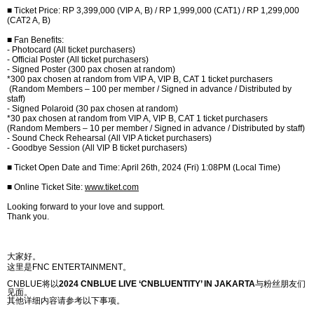
■
Ticket Price: RP 3,399,000 (VIP A, B) / RP 1,999,000 (CAT1) / RP 1,299,000
(CAT2 A, B)
■
Fan Benefits:
- Photocard (All ticket purchasers)
- Official Poster (All ticket purchasers)
- Signed Poster (300 pax chosen at random)
*300 pax chosen at random from VIP A, VIP B, CAT 1 ticket purchasers
(Random Members
–
100 per member / Signed in advance / Distributed by
staff)
- Signed Polaroid (30 pax chosen at random)
*30 pax chosen at random from VIP A, VIP B, CAT 1 ticket purchasers
(Random Members
–
10 per member / Signed in advance / Distributed by staff)
- Sound Check Rehearsal (All VIP A ticket purchasers)
- Goodbye Session (All VIP B ticket purchasers)
■
Ticket Open Date and Time: April 26th, 2024 (Fri) 1:08PM (Local Time)
■
Online Ticket Site:
www.tiket.com
Looking forward to your love and support.
Thank you.
大家好。
这
里是
FNC ENTERTAINMENT
。
CNBLUE
将
以
2024 CNBLUE LIVE ‘CNBLUENTITY’ IN JAKARTA
与
粉
丝
朋友
们
见
面。
其他
详细内
容
请参
考以下事
项
。