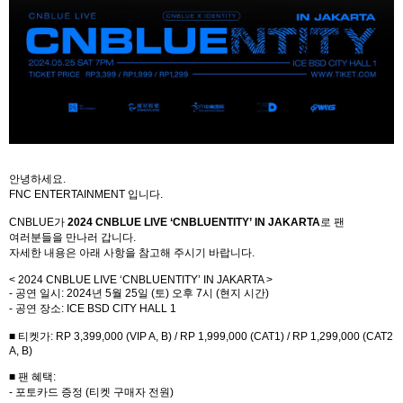
안녕하세요
.
FNC ENTERTAINMENT
입니다
.
CNBLUE
가
2024 CNBLUE LIVE
‘
CNBLUENTITY
’
IN JAKARTA
로 팬
여러분들을 만나러 갑니다
.
자세한 내용은 아래 사항을 참고해 주시기 바랍니다
.
< 2024 CNBLUE LIVE
‘
CNBLUENTITY
’
IN JAKARTA >
-
공연 일시
: 2024
년
5
월
25
일
(
토
)
오후
7
시
(
현지 시간
)
-
공연 장소
: ICE BSD CITY HALL 1
■ 티켓가
: RP 3,399,000 (VIP A, B) / RP 1,999,000 (CAT1) / RP 1,299,000 (CAT2
A, B)
■ 팬 혜택
:
-
포토카드 증정
(
티켓 구매자 전원
)