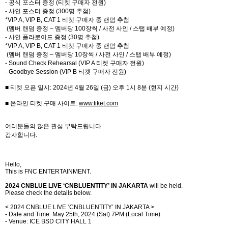
-
공식 포스터 증정
(
티켓 구매자 전원
)
-
사인 포스터 증정
(300
명 추첨
)
*VIP A, VIP B, CAT 1
티켓 구매자 중 랜덤 추첨
(
멤버 랜덤 증정
–
멤버당
100
장씩
/
사전 사인
/
스탭 배부 예정
)
-
사인 폴라로이드 증정
(30
명 추첨
)
*VIP A, VIP B, CAT 1
티켓 구매자 중 랜덤 추첨
(
멤버 랜덤 증정
–
멤버당
10
장씩
/
사전 사인
/
스탭 배부 예정
)
- Sound Check Rehearsal (VIP A
티켓 구매자 전원
)
- Goodbye Session (VIP B
티켓 구매자 전원
)
■ 티켓 오픈 일시
: 2024
년
4
월
26
일
(
금
)
오후
1
시
8
분
(
현지 시간
)
■ 온라인 티켓 구매 사이트
:
www.tiket.com
여러분들의 많은 관심 부탁드립니다
.
감사합니다
.
Hello,
This is FNC ENTERTAINMENT.
2024 CNBLUE LIVE
‘
CNBLUENTITY
’
IN JAKARTA
will be held.
Please check the details below.
< 2024 CNBLUE LIVE
‘
CNBLUENTITY
’
IN JAKARTA >
- Date and Time: May 25th, 2024 (Sat) 7PM (Local Time)
- Venue: ICE BSD CITY HALL 1