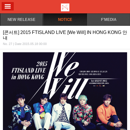
ALL MENU
NEW RELEASE
NOTICE
F'MEDIA
[콘서트] 2015 FTISLAND LIVE [We Will] IN HONG KONG 안
내
No. 27 | Date 2015.05.18 00:00