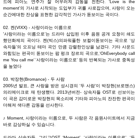
드에 피아노 연주가 잘 어우러져 감동을 전한다. ‘Love is the
moment’의 가사로 시작되는 도입부가 귀를 사로잡으며, 사랑이 오는
순간에대한 잔상을 표현한 감각적인 가사가 돋보이는 곡이다.
02. 켄(VIXX) - 사랑이라는 이름으로
'사랑이라는 이름으로’는 드라마 삽입된 이후 음원 공개 요청이 쇄도
했던화제의 곡이다. 켄(빅스)의파워풀한 보컬이돋보이는 곡으로 ‘상
속자들’의 오프닝 테마 곡인 만큼 강렬한인상을 남겼다. 기타 사운드
와힘있는 편곡이 돋보이는 팝 펑크 장르의 곡으로,‘OhEverybody call
me You call me’ ‘사랑이라는 이름으로’ 등의 반복되는 가사로 중독성
을 높였다
03. 박장현(Bromance) - 두 사람
2005년 발표, 큰 사랑을 받은 성시경의 ‘두 사람’이 박장현(브로맨스)
의리메이크로 재 탄생했다. 2013년버전- 상속자들 OST로 선보이는
이 곡은 감미로운 박장현의 목소리에 기타와 피아노의 잔잔한 편곡이
더해져 색다른 감동을 선사한다.
♪ Moment, 사랑이라는 이름으로, 두 사람은 각 음원사이트에서 지금
바로 감상하실 수 있습니다.
드라마 상속자들, 그리고OST ‘Moment’, ‘사랑이라는 이름으로’, ‘두