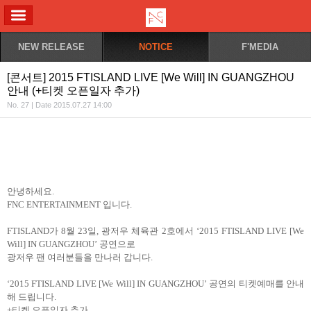
ALL MENU
NEW RELEASE
NOTICE
F'MEDIA
[콘서트] 2015 FTISLAND LIVE [We Will] IN GUANGZHOU
안내 (+티켓 오픈일자 추가)
No. 27 | Date 2015.07.27 14:00
안녕하세요
.
FNC ENTERTAINMENT
입니다
.
FTISLAND
가
8
월
23
일
,
광저우 체육관
2
호에서
‘2015 FTISLAND LIVE [We
Will] IN GUANGZHOU’
공연으로
광저우 팬 여러분들을 만나러 갑니다
.
‘2015 FTISLAND LIVE [We Will] IN GUANGZHOU’
공연의 티켓예매를 안내
해 드립니다
.
+티켓 오픈일자 추가