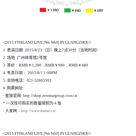
<2015 FTISLAND LIVE [We Will] IN GUANGZHOU>
1.
表演日期
: 2015/8/23
（日）
晚
上
7
点
30
分（
当
地
时间
）
2.
场地
:
广州体育馆
2
号馆
3.
票价：
RMB
￥
1,280
，
RMB
￥
980
，
RMB
￥
680
4.
售票日期：
2015/8/1 1:00PM
5.
咨
询电话
：
021-52665592
6.
购
票
网
址
:
-
星族官
网
: http://shop.newstargroup.com.cn
*
一次性可
购买
的
数
量限
制
为
4
张
-
大
麦网
：
http://www.damai.cn/
<2015 FTISLAND LIVE [We Will] IN GUANGZHOU>