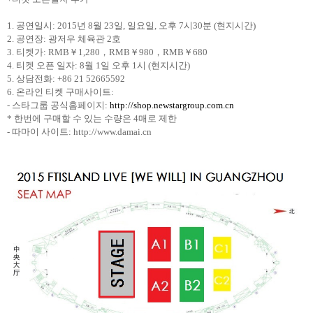
1.
공연일시
: 2015
년
8
월
23
일
,
일요일
,
오후
7
시
30
분
(
현지시간
)
2.
공연장
:
광저우 체육관
2
호
3.
티켓가
: RMB
￥
1,280
，
RMB
￥
980
，
RMB
￥
680
4.
티켓 오픈 일자
: 8월 1일 오후 1시 (현지시간)
5.
상담전화
: +86 21 52665592
6.
온라인 티켓 구매사이트
:
-
스타그룹 공식홈페이지
:
http://shop.newstargroup.com.cn
*
한번에 구매할 수 있는 수량은
4
매로 제한
-
따마이 사이트
: http://www.damai.cn