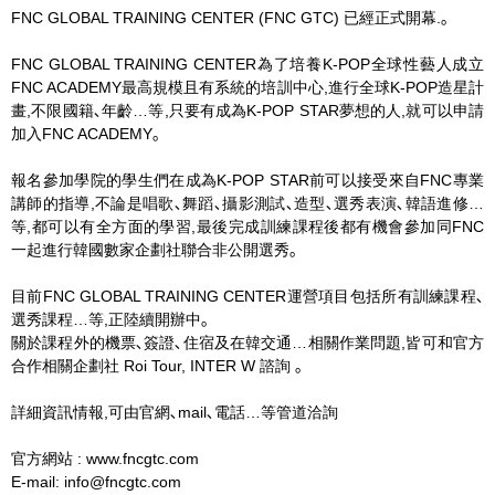
FNC GLOBAL TRAINING CENTER (FNC GTC) 已經正式開幕.｡
FNC GLOBAL TRAINING CENTER為了培養K-POP全球性藝人成立
FNC ACADEMY最高規模且有系統的培訓中心,進行全球K-POP造星計
畫,不限國籍､年齡…等,只要有成為K-POP STAR夢想的人,就可以申請
加入FNC ACADEMY｡
報名參加學院的學生們在成為K-POP STAR前可以接受來自FNC專業
講師的指導,不論是唱歌､舞蹈､攝影測試､造型､選秀表演､韓語進修…
等,都可以有全方面的學習,最後完成訓練課程後都有機會參加同FNC
一起進行韓國數家企劃社聯合非公開選秀｡
目前FNC GLOBAL TRAINING CENTER運營項目包括所有訓練課程､
選秀課程…等,正陸續開辦中｡
關於課程外的機票､簽證､住宿及在韓交通…相關作業問題,皆可和官方
合作相關企劃社 Roi Tour, INTER W 諮詢 ｡
詳細資訊情報,可由官網､mail､電話…等管道洽詢
官方網站 : www.fncgtc.com
E-mail: info@fncgtc.com