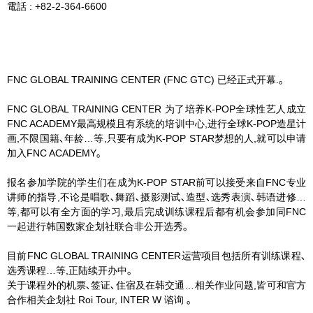
電話 : +82-2-364-6600
FNC GLOBAL TRAINING CENTER (FNC GTC) 已经正式开幕.｡
FNC GLOBAL TRAINING CENTER 为了培养K-POP全球性艺人成立
FNC ACADEMY最高规模且有系统的培训中心,进行全球K-POP造星计
画,不限国籍､年龄…等,只要有成为K-POP STAR梦想的人,就可以申请
加入FNC ACADEMY｡
报名参加学院的学生们在成为K-POP STAR前可以接受来自FNC专业
讲师的指导,不论是唱歌､舞蹈､摄影测试､造型､选秀表演､韩语进修…
等,都可以有全方面的学习,最后完成训练课程后都有机会参加同FNC
一起进行韩国数家企划社联合非公开选秀｡
目前FNC GLOBAL TRAINING CENTER运营项目包括所有训练课程､
选秀课程…等,正陆续开办中｡
关于课程外的机票､签证､住宿及在韩交通…相关作业问题,皆可和官方
合作相关企划社 Roi Tour, INTER W 谘询 ｡