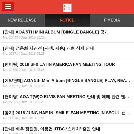
ALL MENU
NEW RELEASE
NOTICE
F'MEDIA
[안내] AOA 5TH MINI ALBUM [BINGLE BANGLE] 공개
No. 25443
|
Date 2018.05.28
[안내] 정용화 사진전 [사색, 사色] 개최 상세 안내
No. 37371
|
Date 2018.05.23
[팬미팅] 2018 SF9 LATIN AMERICA FAN MEETING TOUR
No. 32190
|
Date 2018.05.23
[예약판매] AOA 5th Mini Album [BINGLE BANGLE] PLAY, READY ver. 예약판매 안내
No. 29627
|
Date 2018.05.21
[팬미팅] AOA T(W)O ELVIS FAN MEETING 안내 및 예매 관련 팬클럽 가입 일정 안내
No. 27365
|
Date 2018.05.21
[공지] 2018 JUNG HAE IN ‘SMILE’ FAN MEETING IN SEOUL 선행 예매 관련 팬카페 가입 일정 안내
No. 33626
|
Date 2018.05.21
[안내] 배우 정진영, 이동건 JTBC ‘스케치’ 출연 안내