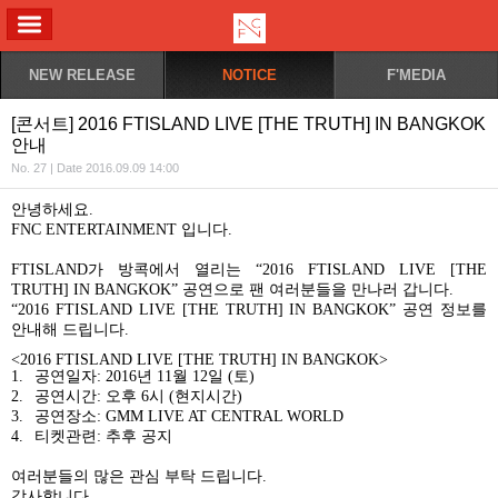
ALL MENU
NEW RELEASE
NOTICE
F'MEDIA
[콘서트] 2016 FTISLAND LIVE [THE TRUTH] IN BANGKOK
안내
No. 27 | Date 2016.09.09 14:00
안녕하세요
.
FNC ENTERTAINMENT
입니다
.
FTISLAND
가 방콕에서 열리는
“2016 FTISLAND LIVE [THE
TRUTH] IN BANGKOK”
공연으로 팬 여러분들을 만나러 갑니다
.
“2016 FTISLAND LIVE [THE TRUTH] IN BANGKOK”
공연 정보를
안내해 드립니다
.
<2016 FTISLAND LIVE [THE TRUTH] IN BANGKOK>
1.
공연일자
: 2016
년
11
월
12
일
(
토
)
2.
공연시간
:
오후
6
시
(
현지시간
)
3.
공연장소
: GMM LIVE AT CENTRAL WORLD
4.
티켓관련
:
추후 공지
여러분들의 많은 관심 부탁 드립니다
.
감사합니다
.