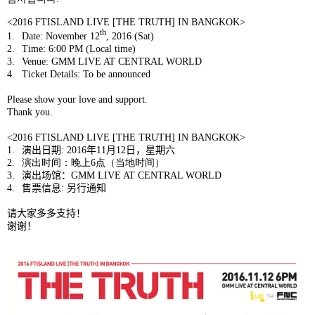
<2016 FTISLAND LIVE [THE TRUTH] IN BANGKOK>
th
1.
Date: November 12
, 2016 (Sat)
2.
Time: 6:00 PM (Local time)
3.
Venue: GMM LIVE AT CENTRAL WORLD
4.
Ticket Details: To be announced
Please show your love and support.
Thank you.
<2016
FTISLAND LIVE [THE TRUTH] IN BANGKOK>
1.
演出日期
: 2016
年
11
月
12
日
，
星期六
2.
演出时间：晚上
6
点（当地时间）
3.
演出
场馆：
GMM LIVE AT CENTRAL WORLD
4.
售票信息
:
另
行通知
请
大家多多支持！
谢谢！