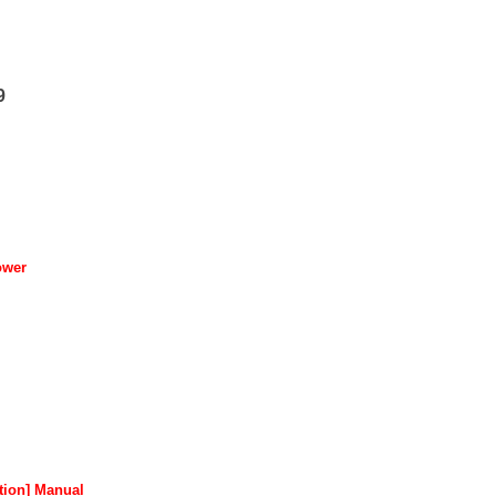
9
ower
tion] Manual