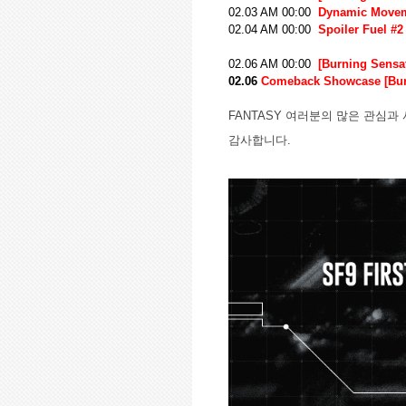
02.03 AM 00:00
Dynamic Move
02.04 AM 00:00
Spoiler Fuel #2
02.06 AM 00:00
[Burning Sensa
02.06
Comeback Showcase [Bur
FANTASY
여러분의 많은 관심과 
감사합니다
.