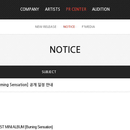
COMPANY
ARTISTS
PR CENTER
AUDITION
NEW RELEASE
NOTICE
F'MEDIA
NOTICE
SUBJECT
urning Sensation] 공개 일정 안내
ST MINI ALBUM [Burning Sensation]