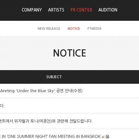
COMPANY
ARTISTS
PR CENTER
AUDITION
NEW RELEASE
NOTICE
F'MEDIA
NOTICE
SUBJECT
 Meeting 'Under the Blue Sky' 공연 안내(수정)
다.
먼트에서 위자월과 토니(여경천)와 관련해 전달드립니다.
 IN ‘ONE SUMMER NIGHT’ FAN MEETING IN BANGKOK