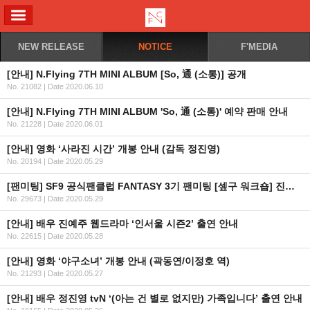
ALL MENU
NEW RELEASE
NOTICE
F'MEDIA
[안내] N.Flying 7TH MINI ALBUM [So, 通 (소통)] 공개
No. 21082
|
Date 2020.06.10
[안내] N.Flying 7TH MINI ALBUM 'So, 通 (소통)' 예약 판매 안내
No. 21228
|
Date 2020.06.01
[안내] 영화 ‘사라진 시간’ 개봉 안내 (감독 정진영)
No. 20194
|
Date 2020.05.29
[팬미팅] SF9 공식팬클럽 FANTASY 3기 팬미팅 [셒구 워크숍] 진행 사항 관련 2차 안내
No. 29673
|
Date 2020.05.29
[안내] 배우 진예주 웹드라마 ‘인서울 시즌2’ 출연 안내
No. 22615
|
Date 2020.05.28
[안내] 영화 ‘야구소녀’ 개봉 안내 (곽동연/이정호 역)
No. 21293
|
Date 2020.05.27
[안내] 배우 정진영 tvN ‘(아는 건 별로 없지만) 가족입니다’ 출연 안내