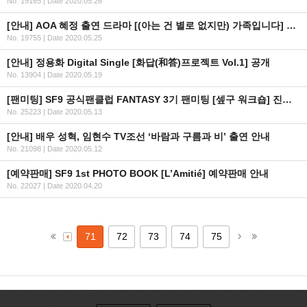
No. 19165
|
Date 2020.05.26
[안내] AOA 혜정 출연 드라마 [(아는 건 별로 없지만) 가족입니다] 방영 일정 안내
No. 19755
|
Date 2020.05.25
[안내] 정용화 Digital Single [화답(和答)프로젝트 Vol.1] 공개
No. 13904
|
Date 2020.05.19
[팬미팅] SF9 공식팬클럽 FANTASY 3기 팬미팅 [셒구 워크숍] 진행 사항 관련 안내
No. 25223
|
Date 2020.05.13
[안내] 배우 성혁, 임현수 TV조선 ‘바람과 구름과 비’ 출연 안내
No. 21098
|
Date 2020.05.12
[예약판매] SF9 1st PHOTO BOOK [L’Amitié] 예약판매 안내
No. 22027
|
Date 2020.04.20
71
72
73
74
75