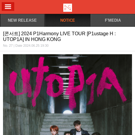
ALL MENU
NEW RELEASE
NOTICE
F'MEDIA
[콘서트] 2024 P1Harmony LIVE TOUR [P1ustage H :
UTOP1A] IN HONG KONG
No. 27 | Date 2024.06.25 19:30