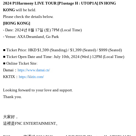
2024 P1Harmony LIVE TOUR [P1ustage H : UTOP1A] IN HONG
KONG
will be held.
Please check the details below.
[
HONG KONG
]
- Date: 2024
년 8월 17일 (토) 7PM (Local Time)
- Venue: AXA Dreamland, Go Park
■ Ticket
Price: HKD $1,599 (Standing) / $1,399 (Seated) / $999 (Seated)
■ Ticket Open Date and Time: July 10th, 2024 (Wed.) 12PM (Local Time)
■ Online Ticket Site:
Damai
：
https://www.damai.cn/
KKTIX
：
https://kktix.com/
Looking forward to your love and support.
Thank you.
大家好，
這裡是
FNC ENTERTAINMENT
。