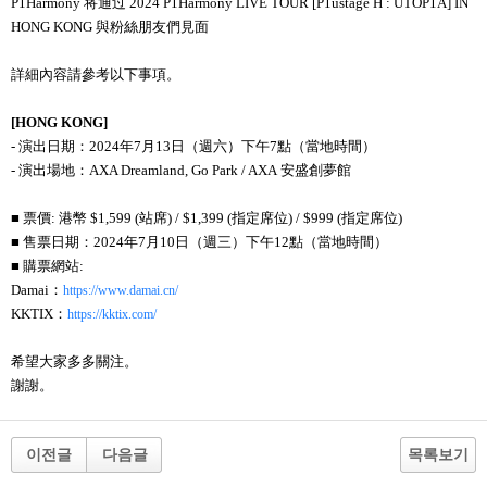
P1Harmony
将
通
过
2024 P1Harmony LIVE TOUR [P1ustage H : UTOP1A] IN
HONG KONG
與粉絲朋友們見面
詳細內容請參考以下事項。
[HONG KONG
]
-
演出日期：
2024
年
7
月
13
日（週六）下午
7
點（當地時間）
-
演出場地：
AXA Dreamland, Go Park / AXA
安盛創夢館
■ 票價
:
港幣
$1,599 (
站席
) / $1,399 (
指定席位
) / $999 (
指定席位
)
■ 售票日期：
2024
年
7
月
10
日（週三）下午
12
點（當地時間）
■ 購票網站
:
Damai
：
https://www.damai.cn/
KKTIX
：
https://kktix.com/
希望大家多多關注。
謝謝。
이전글
다음글
목록보기