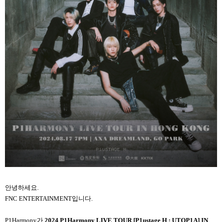
안녕하세요.
FNC ENTERTAINMENT
입니다.
P1Harmony
가
2024 P1Harmony LIVE TOUR [P1ustage H : UTOP1A] IN