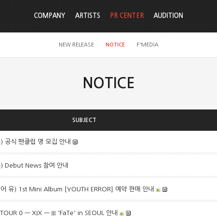
COMPANY
ARTISTS
PR CENTER
AUDITION
NEW RELEASE
NOTICE
F'MEDIA
NOTICE
SUBJECT
 유) 공식 팬클럽 명 모집 안내
유) Debut News 참여 안내
어 유) 1st Mini Album [YOUTH ERROR] 예약 판매 안내
OUR 0 — XIX — III 'FaTe' in SEOUL 안내