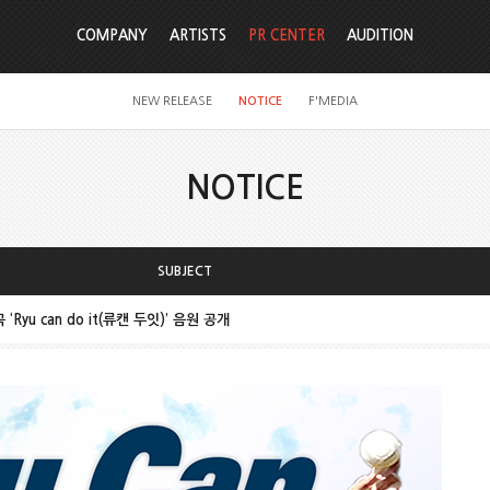
COMPANY
ARTISTS
PR CENTER
AUDITION
NEW RELEASE
NOTICE
F'MEDIA
NOTICE
SUBJECT
Ryu can do it(류캔 두잇)’ 음원 공개