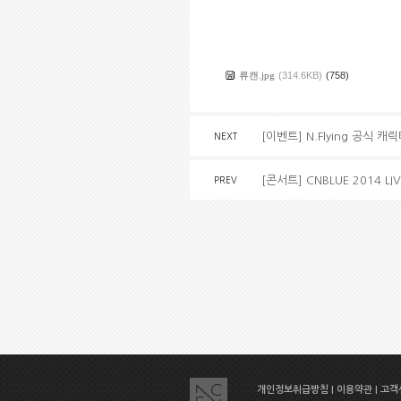
류캔.jpg
(314.6KB)
(758)
[이벤트] N.Flying 공식
NEXT
[콘서트] CNBLUE 2014 LIV
PREV
개인정보취급방침
|
이용약관
|
고객센