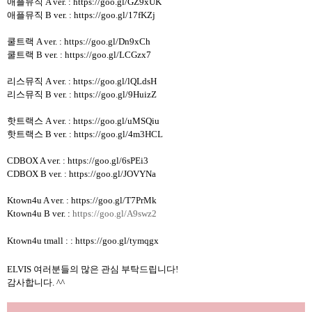
애플뮤직 A ver. :
https://goo.gl/GZ9xUK
애플뮤직 B ver. :
https://goo.gl/17fKZj
쿨트랙 A ver. :
https://goo.gl/Dn9xCh
쿨트랙 B ver. :
https://goo.gl/LCGzx7
리스뮤직 A ver. :
https://goo.gl/lQLdsH
리스뮤직 B ver. :
https://goo.gl/9HuizZ
핫트랙스 A ver. :
https://goo.gl/uMSQiu
핫트랙스 B ver. :
https://goo.gl/4m3HCL
CDBOX A ver. :
https://goo.gl/6sPEi3
CDBOX B ver. :
https://goo.gl/JOVYNa
Ktown4u A ver. :
https://goo.gl/T7PrMk
Ktown4u B
ver. :
https://goo.gl/A9swz2
Ktown4u tmall : :
https://goo.gl/tymqgx
ELVIS 여러분들의 많은 관심 부탁드립니다
!
감사합니다
. ^^