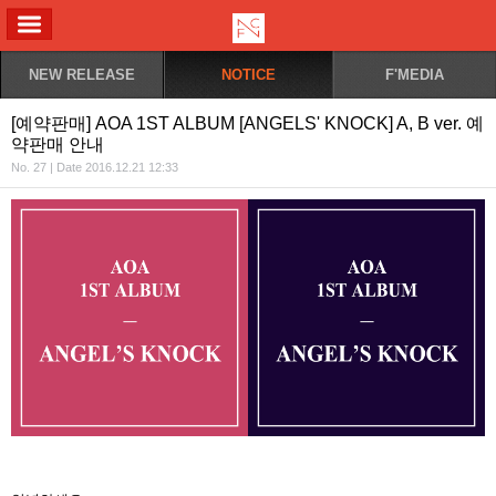
ALL MENU
NEW RELEASE
NOTICE
F'MEDIA
[예약판매] AOA 1ST ALBUM [ANGELS' KNOCK] A, B ver. 예
약판매 안내
No. 27 | Date 2016.12.21 12:33