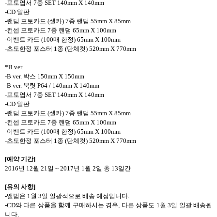
-
포토엽서
7
종
SET 140mm X 140mm
-CD
알판
-
랜덤 포토카드
(
셀카
) 7
종 랜덤
55mm X 85mm
-
컨셉 포토카드
7
종 랜덤
65mm X 100mm
-
이벤트 카드
(100
매 한정
) 65mm X 100mm
-
초도한정 포스터
1
종
(
단체컷
) 520mm X 770mm
*B ver.
-B ver.
박스
150mm X 150mm
-B ver.
북릿
P64 / 140mm X 140mm
-
포토엽서
7
종
SET 140mm X 140mm
-CD
알판
-
랜덤 포토카드
(
셀카
) 7
종 랜덤
55mm X 85mm
-
컨셉 포토카드
7
종 랜덤
65mm X 100mm
-
이벤트 카드
(100
매 한정
) 65mm X 100mm
-
초도한정 포스터
1
종
(
단체컷
) 520mm X 770mm
[
예약 기간
]
2016
년
12
월
21
일
~ 2017
년
1
월
2
일 총
13
일간
[
유의 사항
]
-
앨범은
1
월
3
일 일괄적으로 배송 예정입니다
.
-CD
와 다른 상품을 함께 구매하시는 경우
,
다른 상품도
1
월
3
일 일괄 배송됩
니다
.