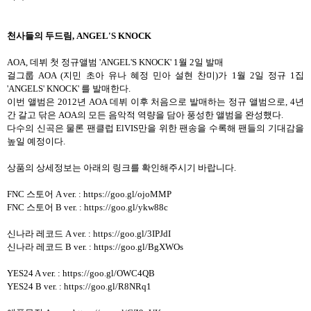
천사들의 두드림
, ANGEL'S KNOCK
AOA,
데뷔 첫 정규앨범
'ANGEL'S KNOCK' 1
월
2
일 발매
걸그룹
AOA (
지민 초아 유나 혜정 민아 설현 찬미
)
가
1
월
2
일 정규
1
집
'ANGELS' KNOCK'
를 발매한다
.
이번 앨범은
2012
년
AOA
데뷔 이후 처음으로 발매하는 정규 앨범으로
, 4
년
간 갈고 닦은
AOA
의 모든 음악적 역량을 담아 풍성한 앨범을 완성했다
.
다수의 신곡은 물론 팬클럽
ElVIS
만을 위한 팬송을 수록해 팬들의 기대감을
높일 예정이다
.
상품의 상세정보는 아래의 링크를 확인해주시기 바랍니다
.
FNC 스토어 A ver. :
https://goo.gl/ojoMMP
FNC 스토어 B ver. :
https://goo.gl/ykw88c
신나라 레코드 A ver. :
https://goo.gl/3IPJdI
신나라 레코드 B ver. :
https://goo.gl/BgXWOs
YES24 A ver. :
https://goo.gl/OWC4QB
YES24 B ver. :
https://goo.gl/R8NRq1