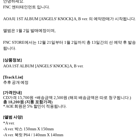
안녕하세요
.
FNC 엔터테인먼트 입
니다
.
AOA
의
1ST ALBUM [ANGELS' KNOCK] A, B ver.
의 예약판매가 시작됩니다
.
앨범은
1
월
2
일 발매예정이며
,
FNC STORE
에서는
12
월
21
일부터
1
월
2
일까지 총
13
일간의 선 예약 후 발송
됩니다
.
[
상품정보
]
AOA 1ST ALBUM [ANGELS' KNOCK] A, B ver.
[Track List]
추후 공개 예정
[
가격안내
]
CD
가격
15,700
원
+
배송금액
2,500
원
(
해외 배송금액은 따로 청구됩니다
.)
총
18,200
원
(
지통 포함가격
)
* AOE
회원은
5%
할인이 적용됩니다
.
[
앨범 사양
]
*A ver.
-A ver.
박스
150mm X 150mm
-A ver.
북릿
P64 / 140mm X 140mm