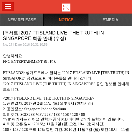
ALL MENU
NEW RELEASE
NOTICE
F'MEDIA
[콘서트] 2017 FTISLAND LIVE [THE TRUTH] IN
SINGAPORE 최종 안내 (수정)
No. 27 | Date 2016.10.31 10:59
안녕하세요
.
FNC ENTERTAINMENT
입니다
.
FTISLAND
가 싱가포르에서 열리는
“2017 FTISLAND LIVE [THE TRUTH] IN
SINGAPORE”
공연으로 팬 여러분들을 만나러 갑니다
.
“2017 FTISLAND LIVE [THE TRUTH] IN SINGAPORE”
공연 정보를 안내해
드립니다
.
<2017 FTISLAND LIVE [THE TRUTH] IN SINGAPORE>
1.
공연일자
: 2017
년
2
월
11
일
(
토
)
오후
8
시
(
현지시간
)
2.
공연장소
: Singapore Indoor Stadium
3.
티켓가
: SGD 288 VIP / 228 / 188 / 158 / 128 / 88
*VIP
패키지는 리허설 견학과 공식
MD
아이템
2
개가 포함되어 있습니다
.
4.
티켓 오픈 일시
: 2016
년
11
월
7
일
(
월
)
오전
10
시
(
현지시간
)
188 / 158 / 128
구역
15%
할인 기간
: 2016
년
11
월
7
일
(
월
)
오전
10
시
– 11
월