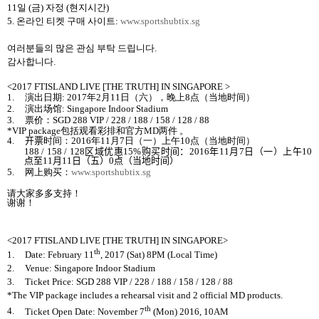
11
일
(
금
)
자정
(
현지시간
)
5.
온라인 티켓 구매 사이트
:
www.sportshubtix.sg
여러분들의 많은 관심 부탁 드립니다
.
감사합니다
.
<2017 FTISLAND LIVE [THE TRUTH] IN SINGAPORE >
1.
演出日期
: 2017
年
2
月
11
日
（
六
），
晚上
8
点
（
当地时间
）
2.
演出
场馆
: Singapore Indoor Stadium
3.
票价
：
SGD 288 VIP / 228 / 188 / 158 / 128 / 88
*VIP package
包括
观看
彩排和官方
MD
两
件
。
4.
开票
时间
：
2016
年
11
月
7
日
（
一
）
上午
10
点
（
当地时间
）
188 / 158 / 128
区域优惠
15%
购买时间
：
2016
年
11
月
7
日
（
一
）
上午
10
点至
11
月
11
日
（
五
）
0
点
（
当地时间
）
5.
网上购买
：
www.sportshubtix.sg
请
大家多多支持
！
谢谢
！
<2017 FTISLAND LIVE [THE TRUTH] IN SINGAPORE>
th
1.
Date: February 11
, 2017 (Sat) 8PM (Local Time)
2.
Venue: Singapore Indoor Stadium
3.
Ticket Price: SGD 288 VIP / 228 / 188 / 158 / 128 / 88
*The VIP package includes a rehearsal visit and 2 official MD products.
th
4.
Ticket Open Date: November 7
(Mon) 2016, 10AM