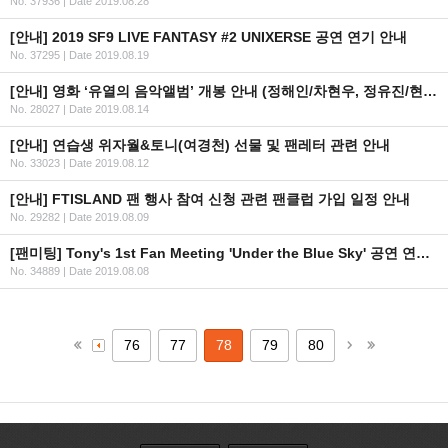
No. 37936
|
Date 2019.08.28
[안내] 2019 SF9 LIVE FANTASY #2 UNIXERSE 공연 연기 안내
No. 37295
|
Date 2019.08.19
[안내] 영화 ‘유열의 음악앨범’ 개봉 안내 (정해인/차현우, 정유진/현주 역)
No. 28027
|
Date 2019.08.14
[안내] 연습생 위자월&토니(여경천) 선물 및 팬레터 관련 안내
No. 33023
|
Date 2019.08.12
[안내] FTISLAND 팬 행사 참여 신청 관련 팬클럽 가입 일정 안내
No. 29282
|
Date 2019.08.09
[팬미팅] Tony's 1st Fan Meeting 'Under the Blue Sky' 공연 연기 안내
No. 34889
|
Date 2019.08.08
76
77
78
79
80