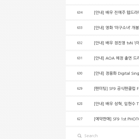
[안내] 배우 진예주 웹드라마
634
[안내] 영화 ‘야구소녀’ 개
633
[안내] 배우 정진영 tvN 
632
[안내] AOA 혜정 출연 드
631
[안내] 정용화 Digital Si
630
[팬미팅] SF9 공식팬클럽 
629
[안내] 배우 성혁, 임현수 
628
[예약판매] SF9 1st PHOT
627
Search