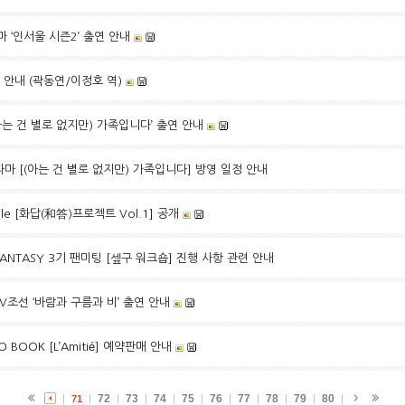
 ‘인서울 시즌2’ 출연 안내
봉 안내 (곽동연/이정호 역)
‘(아는 건 별로 없지만) 가족입니다’ 출연 안내
라마 [(아는 건 별로 없지만) 가족입니다] 방영 일정 안내
ngle [화답(和答)프로젝트 Vol.1] 공개
FANTASY 3기 팬미팅 [셒구 워크숍] 진행 사항 관련 안내
TV조선 ‘바람과 구름과 비’ 출연 안내
O BOOK [L’Amitié] 예약판매 안내
72
73
74
75
76
77
78
79
80
71