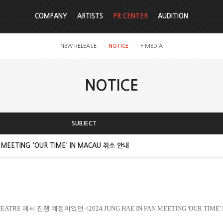
COMPANY
ARTISTS
PR CENTER
AUDITION
NEW RELEASE
NOTICE
F'MEDIA
NOTICE
SUBJECT
N MEETING 'OUR TIME' IN MACAU 취소 안내
HEATRE
에서 진행 예정이었던
<2024 JUNG HAE IN FAN MEETING 'OUR TIME'
.