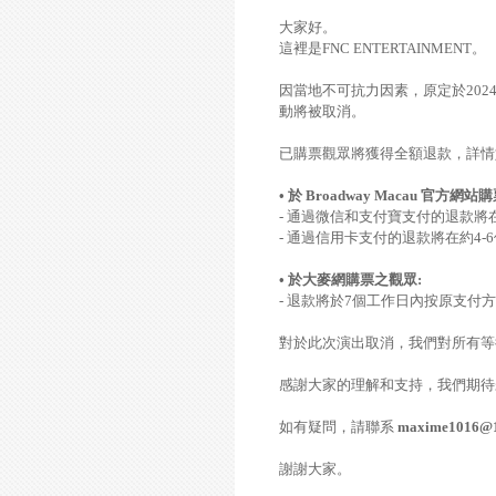
大家好。
這裡是
FNC ENTERTAINMENT
。
因當地不可抗力因素，原定於
202
動將被取消。
已購票觀眾將獲得全額退款，詳情
•
於
Broadway Macau
官方網站購
-
通過
微信和支付寶支付
的
退款
將
-
通過
信用卡支付
的
退款將在約
4-6
•
於大麥網
購票之觀眾
:
-
退款將於
7
個工作日內按原支付方
對於此次演出取消，我們對所有等
感謝大家的理解和支持，我們期待
如有疑問，請聯系
maxime1016@
謝謝大家。