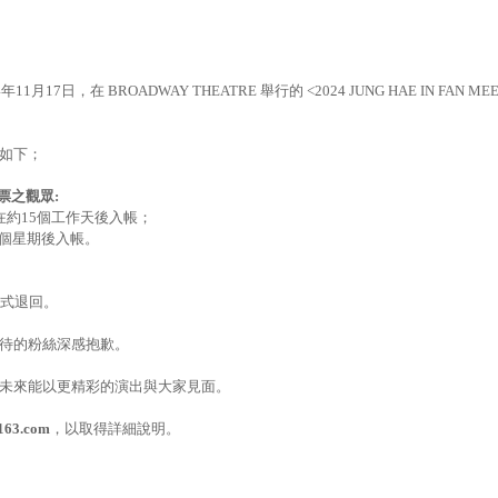
4
年
11
月
17
日，在
BROADWAY THEATRE
舉行的
<2024 JUNG HAE IN FAN ME
如下；
票之觀眾
:
在
約
15
個工作天
後入
帳
；
個星期
後入帳
。
式退回
。
待的粉絲深感抱
歉。
未來能以更精彩的演出與大家見面。
163.com
，
以
取
得詳細
說明
。