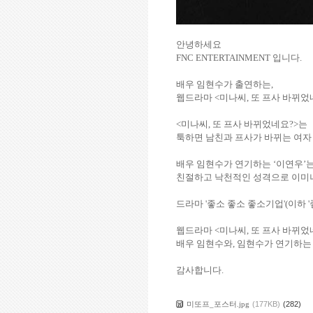
안녕하세요
FNC ENTERTAINMENT
입니다
.
배우 임현수가 출연하는
,
웹드라마
<
미나씨
,
또 프사 바뀌었
<
미나씨
,
또 프사 바뀌었네요
?>
는
툭하면 남친과 프사가 바뀌는 여자
배우 임현수가 연기하는
‘
이연우
’
친절하고 낙천적인 성격으로 이미
드라마
'
좋소 좋소 좋소기업
'(
이하
'
웹드라마
<
미나씨
,
또 프사 바뀌었
배우 임현수와
,
임현수가 연기하는
감사합니다
.
미또프_포스터.jpg
(177KB)
(282)