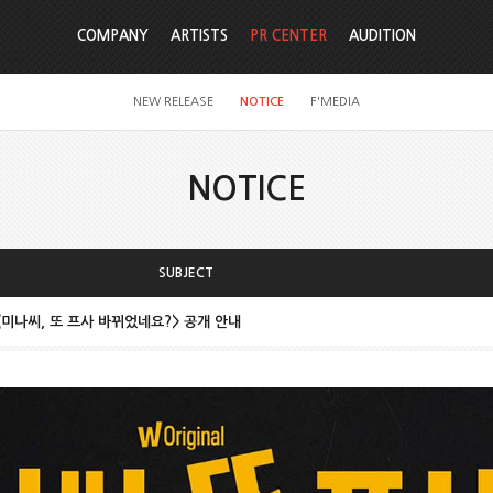
COMPANY
ARTISTS
PR CENTER
AUDITION
NEW RELEASE
NOTICE
F'MEDIA
NOTICE
SUBJECT
<미나씨, 또 프사 바뀌었네요?> 공개 안내