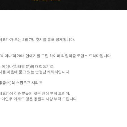
네요
?>가
오는
2
월
7
일 왓챠를 통해 공개됩니다
.
'
이미나
'
의
20
대 연애기를 그린 하이퍼 리얼리즘 로맨스 드라마입니다
.
는
이미나
(
김태영 분
)
의 대학동기로
,
나를 마음에 품고 있는 순정남 캐릭터입니다
.
좋좋소
')
의 스핀오프 시리즈
네요
?>
에 여러분들의 많은 관심 부탁 드리며
,
‘
이연우
’
에게도 많은 응원과 사랑 부탁 드립니다
.