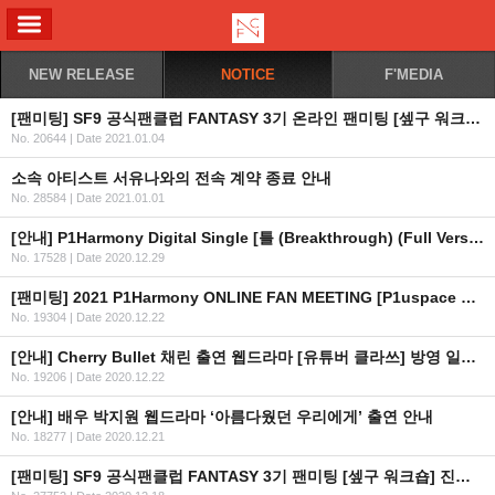
ALL MENU
NEW RELEASE
NOTICE
F'MEDIA
[팬미팅] SF9 공식팬클럽 FANTASY 3기 온라인 팬미팅 [셒구 워크숍] 안내
No. 20644
|
Date 2021.01.04
소속 아티스트 서유나와의 전속 계약 종료 안내
No. 28584
|
Date 2021.01.01
[안내] P1Harmony Digital Single [틀 (Breakthrough) (Full Version)] 공개
No. 17528
|
Date 2020.12.29
[팬미팅] 2021 P1Harmony ONLINE FAN MEETING [P1uspace H : Get Together] 안내
No. 19304
|
Date 2020.12.22
[안내] Cherry Bullet 채린 출연 웹드라마 [유튜버 클라쓰] 방영 일정 안내
No. 19206
|
Date 2020.12.22
[안내] 배우 박지원 웹드라마 ‘아름다웠던 우리에게’ 출연 안내
No. 18277
|
Date 2020.12.21
[팬미팅] SF9 공식팬클럽 FANTASY 3기 팬미팅 [셒구 워크숍] 진행 사항 관련 4차 안내