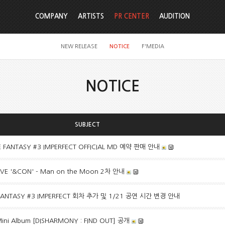
COMPANY
ARTISTS
PR CENTER
AUDITION
NEW RELEASE
NOTICE
F'MEDIA
NOTICE
SUBJECT
E FANTASY #3 IMPERFECT OFFICIAL MD 예약 판매 안내
LIVE '&CON' - Man on the Moon 2차 안내
E FANTASY #3 IMPERFECT 회차 추가 및 1/21 공연 시간 변경 안내
ini Album [DISHARMONY : FIND OUT] 공개