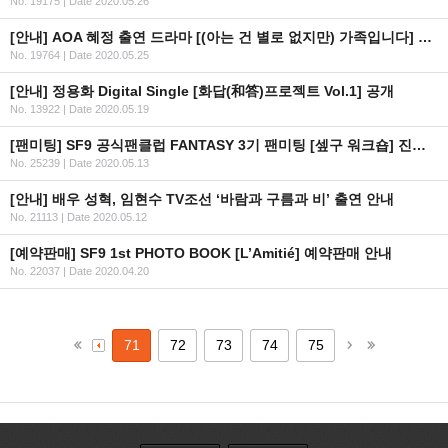
No. 19175
|
Date 2020.05.26
[안내] AOA 혜정 출연 드라마 [(아는 건 별로 없지만) 가족입니다] 방영 일정 안내
No. 19764
|
Date 2020.05.25
[안내] 정용화 Digital Single [화답(和答)프로젝트 Vol.1] 공개
No. 13922
|
Date 2020.05.19
[팬미팅] SF9 공식팬클럽 FANTASY 3기 팬미팅 [셒구 워크숍] 진행 사항 관련 안내
No. 25239
|
Date 2020.05.13
[안내] 배우 성혁, 임현수 TV조선 ‘바람과 구름과 비’ 출연 안내
No. 21113
|
Date 2020.05.12
[예약판매] SF9 1st PHOTO BOOK [L’Amitié] 예약판매 안내
No. 22037
|
Date 2020.04.20
71
72
73
74
75