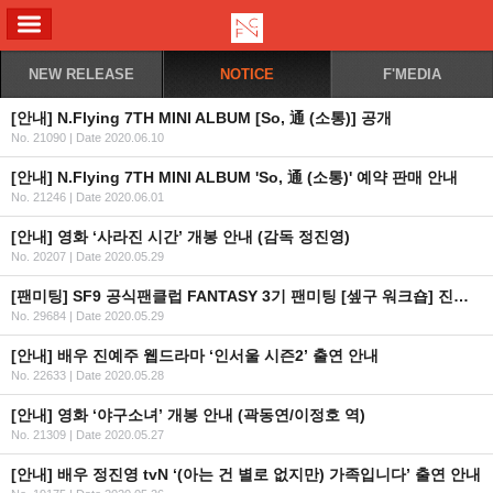
ALL MENU
NEW RELEASE
NOTICE
F'MEDIA
[안내] N.Flying 7TH MINI ALBUM [So, 通 (소통)] 공개
No. 21090
|
Date 2020.06.10
[안내] N.Flying 7TH MINI ALBUM 'So, 通 (소통)' 예약 판매 안내
No. 21246
|
Date 2020.06.01
[안내] 영화 ‘사라진 시간’ 개봉 안내 (감독 정진영)
No. 20207
|
Date 2020.05.29
[팬미팅] SF9 공식팬클럽 FANTASY 3기 팬미팅 [셒구 워크숍] 진행 사항 관련 2차 안내
No. 29684
|
Date 2020.05.29
[안내] 배우 진예주 웹드라마 ‘인서울 시즌2’ 출연 안내
No. 22633
|
Date 2020.05.28
[안내] 영화 ‘야구소녀’ 개봉 안내 (곽동연/이정호 역)
No. 21309
|
Date 2020.05.27
[안내] 배우 정진영 tvN ‘(아는 건 별로 없지만) 가족입니다’ 출연 안내