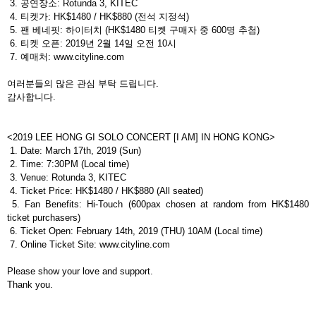
3.
공연장소
: Rotunda 3, KITEC
4.
티켓가
: HK$1480 / HK$880 (
전석 지정석
)
5.
팬 베네핏
:
하이터치
(HK$1480
티켓 구매자 중
600
명 추첨
)
6.
티켓 오픈
: 2019
년
2
월
14
일 오전
10
시
7.
예매처
: www.cityline.com
여러분들의 많은 관심 부탁 드립니다
.
감사합니다
.
<2019 LEE HONG GI SOLO CONCERT [I AM] IN HONG KONG>
1. Date: March 17th, 2019 (Sun)
2. Time: 7:30PM (Local time)
3. Venue: Rotunda 3, KITEC
4. Ticket Price: HK$1480 / HK$880 (All seated)
5. Fan Benefits: Hi-Touch (600pax chosen at random from HK$1480
ticket purchasers)
6. Ticket Open: February 14th, 2019 (THU) 10AM (Local time)
7. Online Ticket Site: www.cityline.com
Please show your love and support.
Thank you.