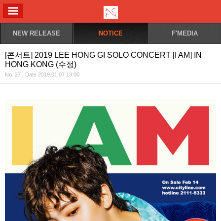
ALL MENU
NEW RELEASE
NOTICE
F'MEDIA
[콘서트] 2019 LEE HONG GI SOLO CONCERT [I AM] IN
HONG KONG (수정)
No. 27 | Date 2019.01.07 13:00