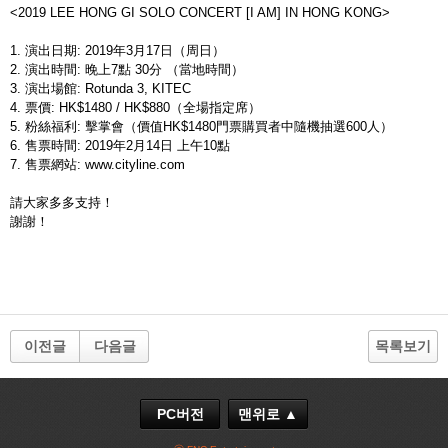
<2019 LEE HONG GI SOLO CONCERT [I AM] IN HONG KONG>
1.
演出日期
: 2019
年
3
月
17
日（周日）
2.
演出時間
:
晚上
7
點
30
分
（當地時間）
3.
演出場館
: Rotunda 3, KITEC
4.
票價
: HK$1480 / HK$880
（全場指定席）
5.
粉絲福利
:
擊掌會（價值
HK$1480
門票購買者中隨機抽選
600
人）
6.
售票時間
: 2019
年
2
月
14
日 上午
10
點
7.
售票網站
: www.cityline.com
請大家多多支持！
謝謝！
이전글
다음글
목록보기
PC버전
맨위로 ▲