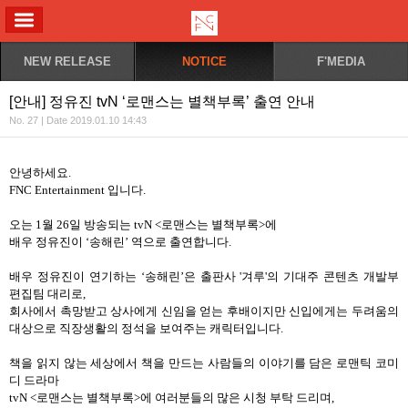
ALL MENU
NEW RELEASE
NOTICE
F'MEDIA
[안내] 정유진 tvN ‘로맨스는 별책부록’ 출연 안내
No. 27 | Date 2019.01.10 14:43
안녕하세요
.
FNC Entertainment
입니다
.
오는
1
월
26
일 방송되는
tvN <
로맨스는 별책부록
>
에
배우 정유진이
‘
송해린
’
역으로 출연합니다
.
배우 정유진이 연기하는
‘
송해린
’
은 출판사
'
겨루
'
의 기대주 콘텐츠 개발부
편집팀 대리로
,
회사에서 촉망받고 상사에게 신임을 얻는 후배이지만 신입에게는 두려움의
대상으로 직장생활의 정석을 보여주는 캐릭터입니다
.
책을 읽지 않는 세상에서 책을 만드는 사람들의 이야기를 담은 로맨틱 코미
디 드라마
tvN <
로맨스는 별책부록
>
에 여러분들의 많은 시청 부탁 드리며
,