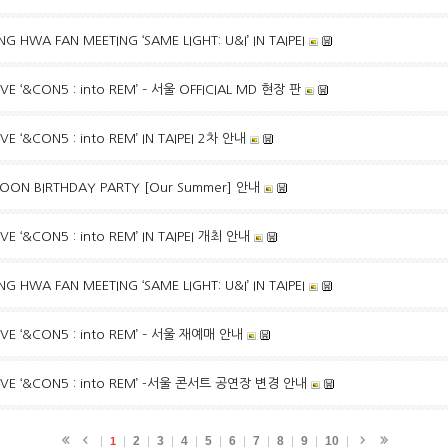
 HWA FAN MEETING ‘SAME LIGHT: U&I’ IN TAIPEI
IVE ‘&CON5 : into REM’ – 서울 OFFICIAL MD 현장 판
IVE ‘&CON5 : into REM’ IN TAIPEI 2차 안내
YOON BIRTHDAY PARTY [Our Summer] 안내
IVE ‘&CON5 : into REM’ IN TAIPEI 개최 안내
 HWA FAN MEETING ‘SAME LIGHT: U&I’ IN TAIPEI
LIVE ‘&CON5 : into REM’ – 서울 재예매 안내
 LIVE ‘&CON5 : into REM’ -서울 콘서트 공연장 변경 안내
2
3
4
5
6
7
8
9
10
1