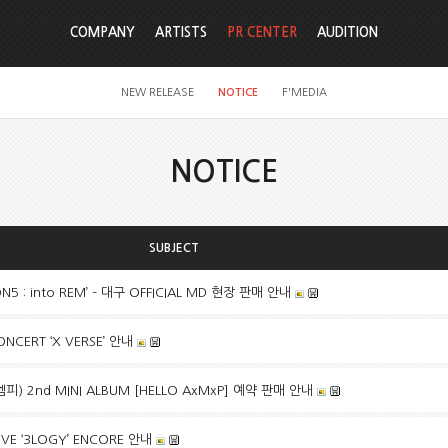
COMPANY
ARTISTS
PR CENTER
AUDITION
NEW RELEASE
NOTICE
F'MEDIA
NOTICE
SUBJECT
CON5 : into REM’ – 대구 OFFICIAL MD 현장 판매 안내
NCERT ‘X VERSE’ 안내
피) 2nd MINI ALBUM [HELLO AxMxP] 예약 판매 안내
IVE ‘3LOGY’ ENCORE 안내