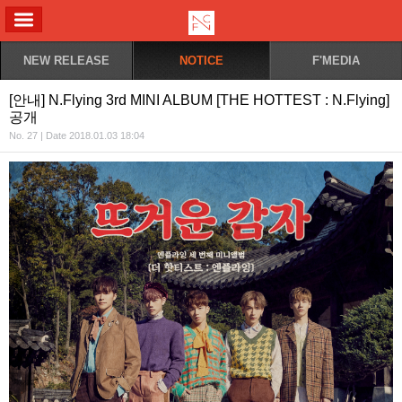
ALL MENU
NEW RELEASE
NOTICE
F'MEDIA
[안내] N.Flying 3rd MINI ALBUM [THE HOTTEST : N.Flying]
공개
No. 27 | Date 2018.01.03 18:04