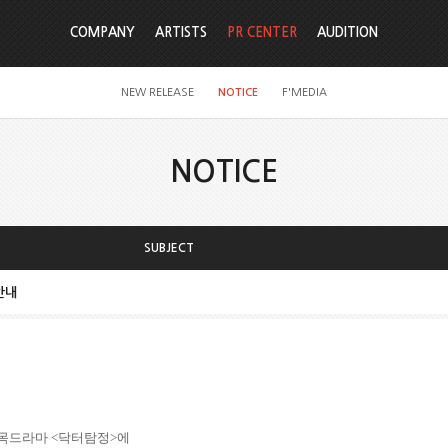
COMPANY
ARTISTS
PR CENTER
AUDITION
NEW RELEASE
NOTICE
F'MEDIA
NOTICE
SUBJECT
안내
목드라마
<
닥터탐정
>
에