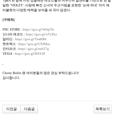
‘
Q&A’
와 함께 이번 싱글에는 네오소울과 어쿠스틱 알앤비를 기반으로 한 달
달한
‘VIOLET’,
사랑에 빠진 소녀의 두근거림을 표현한
‘
눈에 띄네
’
까지 체
리블렛의 다양한 매력을 보여줄 세 곡이 담겼다.
[
구매처
]
FNC STORE :
https://goo.gl/WAq5Si
신나라 레코드
:
https://goo.gl/wT2Zkz
알라딘
:
https://goo.gl/Ym8H6t
핫트랙스
:
https://goo.gl/UXJMuz
인터파크 :
https://goo.gl/nn637g
YES24 :
https://goo.gl/fEFA3P
Cherry Bullet
팬 여러분들의 많은 관심 부탁드립니다
!
감사합니다
.
이전글
다음글
목록보기