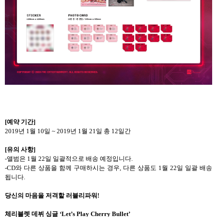
[
예약 기간
]
2019
년
1
월
10
일
~ 2019
년
1
월
21
일 총
12
일간
[
유의 사항
]
-
앨범은
1
월
22
일 일괄적으로 배송 예정입니다
.
-CD
와 다른 상품을 함께 구매하시는 경우
,
다른 상품도
1
월
22
일 일괄 배송
됩니다
.
당신의 마음을 저격할 러블리파워
!
체리블렛 데뷔 싱글
‘Let’s Play Cherry Bullet’