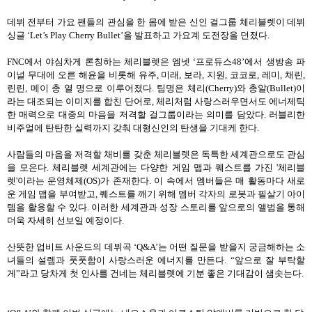
데뷔 전부터 가요 팬들의 관심을 한 몸에 받은 신인 걸그룹 체리블렛이 데뷔
싱글
‘Let’s Play Cherry Bullet’
을 발표하고 가요계 도전장을 던졌다
.
FNC
에서 야심차게 론칭하는 체리블렛은 엠넷
‘
프로듀스
48’
에서 생방송 파
이널 무대에 오른 해윤을 비롯해 유주
,
미래
,
보라
,
지원
,
코코로
,
레미
,
채린
,
린린
,
메이 총 열 명으로 이루어졌다
.
팀명은 체리
(Cherry)
와 총알
(Bullet)
이
라는 대조되는 이미지를 합친 단어로
,
체리처럼 사랑스러우면서도 에너제틱
한 매력으로 대중의 마음을 저격할 걸그룹이라는 의미를 담았다
.
러블리한
비주얼에 탄탄한 실력까지 갖춰 대형신인의 탄생을 기대케 한다
.
사람들의 마음을 저격할 채비를 갖춘 체리블렛은 독특한 세계관으로도 관심
을 모은다
.
체리블렛 세계관에는 다양한 게임 맵과 퀘스트를 가진
'
체리블
렛
'
이라는 운영체제
(OS)
가 존재한다
.
이 속에서 멤버들은 매 활동마다 새로
운 게임 맵을 부여받고
,
퀘스트를 깨기 위해 멤버 각자의 로봇과 필살기 아이
템을 활용할 수 있다
.
이러한 세계관과 성장 스토리를 앞으로의 앨범을 통해
더욱 자세히 선보일 예정이다
.
산뜻한 업비트 사운드의 데뷔곡
‘Q&A’
는 어떤 질문을 받을지 궁금해하는 소
녀들의 설렘과 풋풋함이 사랑스러운 에너지를 만든다
. “
앞으로 잘 부탁할
게
”
라고 당차게 첫 인사를 건네는 체리블렛에 기분 좋은 기대감이 샘솟는다
.