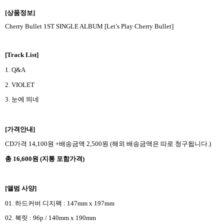
[
상품정보
]
Cherry Bullet 1ST SINGLE ALBUM [Let’s Play Cherry Bullet]
[Track List]
1. Q&A
2. VIOLET
3.
눈에 띄네
[
가격안내
]
CD
가격
14,100
원
+
배송금액
2,500
원
(
해외 배송금액은 따로 청구됩니다
.)
총
16,600
원
(
지통 포함가격
)
[
앨범 사양
]
01.
하드커버 디지팩
: 147mm x 197mm
02.
북릿
: 96p / 140mm x 190mm