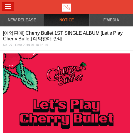
ALL MENU
NEW RELEASE
NOTICE
F'MEDIA
[예약판매] Cherry Bullet 1ST SINGLE ALBUM [Let’s Play
Cherry Bullet] 예약판매 안내
No. 27 | Date 2019.01.10 15:14