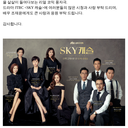
을 샅샅이 들여다보는 리얼 코믹 풍자극
.
드라마
JTBC <SKY
캐슬
>
에 여러분들의 많은 시청과 사랑 부탁 드리며
,
배우 조재윤에게도 큰 사랑과 응원 부탁 드립니다
.
감사합니다
.