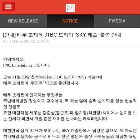
ALL MENU
NEW RELEASE
NOTICE
F'MEDIA
[안내] 배우 조재윤 JTBC 드라마 ‘SKY 캐슬’ 출연 안내
No. 27 | Date 2018.11.19 15:01
안녕하세요
.
FNC Entertainment
입니다
.
오는
11
월
23
일 첫 방송되는
JTBC
드라마
<SKY
캐슬
>
에
배우 조재윤이
‘
우양우
’
역으로 출연합니다
.
배우 조재윤이 연기하는 우양우는
주남대학병원 정형외과 교수이자
,
득 되는 일에 슬쩍 숟가락을 얻는 현실적
인 인물로
묘한 대립각을 세우는 강준상
(
정준호
)
과 황치영
(
최원영
)
사이에서 눈치를 보
는 신세가 되면서 깨알 같은 재미를 선사하는 캐릭터입니다
.
대한민국 상위
0.1%
가 모여 사는
SKY
캐슬안에서 남편은 왕으로
,
제 자식은
천하제일 왕자와 공주로 키우고 싶은 명문가 출신 사모님들의 처절한 욕망