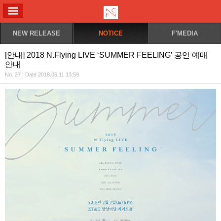
ALL MENU
NEW RELEASE
NOTICE
F'MEDIA
[안내] 2018 N.Flying LIVE ‘SUMMER FEELING’ 공연 예매
안내
No. 27 | Date 2018.06.11 13:59