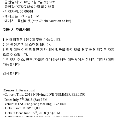
-
공연일시
: 2018
년
7
월
7
일
(
토
) 6PM
-
공연장
: KT&G
상상마당 라이브홀
-
티켓가격
: 55,000
원
-
예매오픈
: 6/15(
금
) 8PM
-
예매처
:
옥션티켓
(http://ticket.auction.co.kr/)
[
예매 시 주의사항
]
1. 예매티켓은
1
인
2
매 구매 가능합니다
.
2.
본 공연은 전석 스탠딩 입니다.
3. 티켓 예매 이후 정해진 기간 내에 입금을 하지 않을 경우 해당 티켓은 자동
으로 취소됩니다
.
4.
티켓의 취소
,
변경
,
환불은 예매하신 해당 예매처에서 정해진 기한 내에만
가능합니다
.
감사합니다
.
[Concert Information]
- Concert Title: 2018 N.Flying LIVE ‘SUMMER FEELING’
th
- Date: July 7
, 2018 (Sat) 6PM
- Venue: KT&G SangSangMaDang Live Hall
- Ticket Price: KRW 55,000
th
- Ticket Open: June 15
, 2018 (Fri) 8PM
- Ticket Site: Auction Ticket (
http://ticket.auction.co.kr/
)