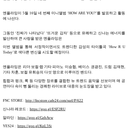
엔플라잉이
5
월
16
일 네 번째 미니앨범
‘HOW ARE YOU?’
를 발표하고 활동
에 나선다
.
그동안
‘
진짜가 나타났다
’ ‘
뜨거운 감자
’
등으로 유쾌하고 신나는 에너지를
발산하며 큰 사랑을 받은 엔플라잉은
이번 앨범을 통해 서정적이면서도 트렌디한 감성의 타이틀곡
‘How R U
Today’
로 색다른 변신을 시도할 예정이다
.
엔플라잉은 리더
∙
보컬
∙
랩
∙
기타
∙
피아노 이승협
,
베이스 권광진
,
드럼 김재현
,
기타 차훈
,
보컬 유회승의 다섯 명으로 이루어진 밴드다
.
힙합과 펑크
,
록 등 다양한 장르를 결합한 뉴 트렌드 음악을 선보이며 매 공
연마다 속이 뻥 뚫리는 경쾌한 라이브로 대중의 눈도장을 받고 있다
.
FNC STORE :
http://fncstore.cafe24.com/surl/P/622
신나라 레코드
:
https://goo.gl/ESF2RU
알라딘
:
https://goo.gl/GzbAvw
YES24 :
https://goo.gl/KnL5Si