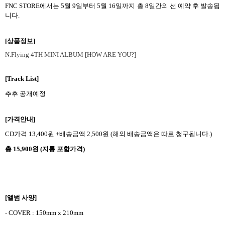
FNC STORE
에서는
5
월
9
일부터
5
월
16
일까지 총
8
일간의 선 예약 후 발송됩
니다
.
[
상품정보
]
N.Flying 4TH MINI ALBUM [HOW ARE YOU?]
[Track List]
추후 공개예정
[
가격안내
]
CD
가격
13,400
원
+
배송금액
2,500
원
(
해외 배송금액은 따로 청구됩니다
.)
총
15,900
원
(
지통 포함가격
)
[
앨범 사양
]
- COVER : 150mm x 210mm