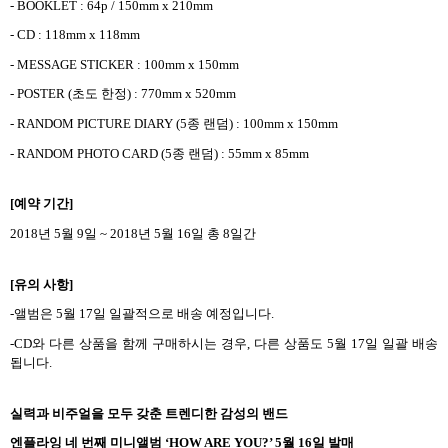
- BOOKLET : 64p / 150mm x 210mm
- CD : 118mm x 118mm
- MESSAGE STICKER : 100mm x 150mm
- POSTER (
초도 한정
) : 770mm x 520mm
- RANDOM PICTURE DIARY (5
종 랜덤
) : 100mm x 150mm
- RANDOM PHOTO CARD (5
종 랜덤
) : 55mm x 85mm
[
예약 기간
]
2018
년
5
월
9
일
~ 2018
년
5
월
16
일 총
8
일간
[
유의 사항
]
-
앨범은
5
월 17일 일괄적으로 배송 예정입니다
.
-CD
와 다른 상품을 함께 구매하시는 경우
,
다른 상품도
5
월
17
일 일괄 배송
됩니다
.
실력과 비주얼을 모두 갖춘 트렌디한 감성의 밴드
엔플라잉 네 번째 미니앨범
‘HOW ARE YOU?’ 5
월
16
일 발매