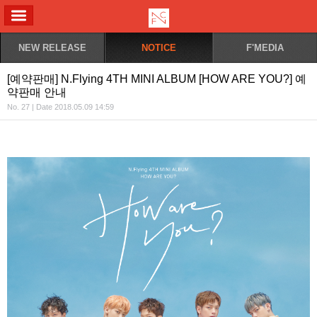
ALL MENU
NEW RELEASE
NOTICE
F'MEDIA
[예약판매] N.Flying 4TH MINI ALBUM [HOW ARE YOU?] 예
약판매 안내
No. 27 | Date 2018.05.09 14:59