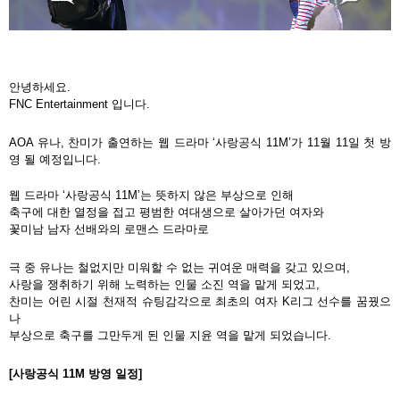
안녕하세요
.
FNC Entertainment
입니다
.
AOA
유나
,
찬미가
출연하는
웹
드라마
‘
사랑공식
11M’
가
11
월
11
일
첫
방
영
될
예정입니다
.
웹
드라마
‘
사랑공식
11M’
는
뜻하지
않은
부상으로
인해
축구에
대한
열정을
접고
평범한
여대생으로
살아가던
여자와
꽃미남
남자
선배와의
로맨스
드라마로
극
중
유나는
철없지만
미워할
수
없는
귀여운
매력을
갖고
있으며
,
사랑을
쟁취하기
위해
노력하는
인물
소진
역을
맡게
되었고
,
찬미는
어린
시절
천재적
슈팅감각으로
최초의
여자
K
리그
선수를
꿈꿨으
나
부상으로
축구를
그만두게
된
인물
지윤
역을
맡게
되었습니다
.
[
사랑공식
11M
방영
일정
]