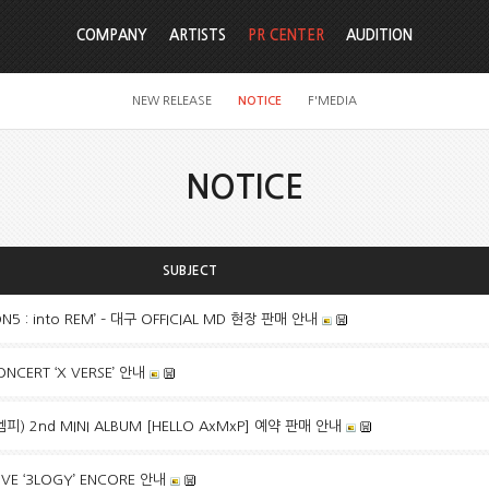
COMPANY
ARTISTS
PR CENTER
AUDITION
NEW RELEASE
NOTICE
F'MEDIA
NOTICE
SUBJECT
CON5 : into REM’ – 대구 OFFICIAL MD 현장 판매 안내
NCERT ‘X VERSE’ 안내
피) 2nd MINI ALBUM [HELLO AxMxP] 예약 판매 안내
IVE ‘3LOGY’ ENCORE 안내