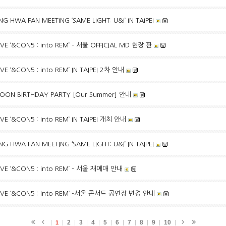
 HWA FAN MEETING ‘SAME LIGHT: U&I’ IN TAIPEI
IVE ‘&CON5 : into REM’ – 서울 OFFICIAL MD 현장 판
IVE ‘&CON5 : into REM’ IN TAIPEI 2차 안내
YOON BIRTHDAY PARTY [Our Summer] 안내
IVE ‘&CON5 : into REM’ IN TAIPEI 개최 안내
 HWA FAN MEETING ‘SAME LIGHT: U&I’ IN TAIPEI
LIVE ‘&CON5 : into REM’ – 서울 재예매 안내
 LIVE ‘&CON5 : into REM’ -서울 콘서트 공연장 변경 안내
2
3
4
5
6
7
8
9
10
1