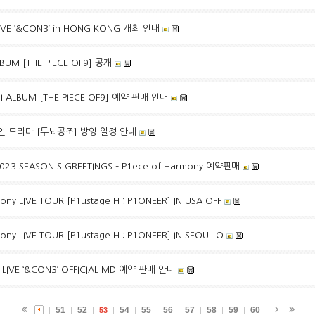
 LIVE ‘&CON3’ in HONG KONG 개최 안내
LBUM [THE PIECE OF9] 공개
I ALBUM [THE PIECE OF9] 예약 판매 안내
출연 드라마 [두뇌공조] 방영 일정 안내
23 SEASON'S GREETINGS – P1ece of Harmony 예약판매
y LIVE TOUR [P1ustage H : P1ONEER] IN USA OFF
y LIVE TOUR [P1ustage H : P1ONEER] IN SEOUL O
g LIVE ‘&CON3’ OFFICIAL MD 예약 판매 안내
51
52
54
55
56
57
58
59
60
53