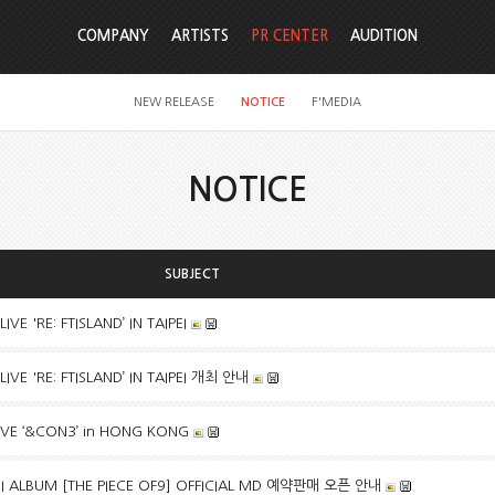
COMPANY
ARTISTS
PR CENTER
AUDITION
NEW RELEASE
NOTICE
F'MEDIA
NOTICE
SUBJECT
VE 'RE: FTISLAND’ IN TAIPEI
IVE 'RE: FTISLAND’ IN TAIPEI 개최 안내
LIVE ‘&CON3’ in HONG KONG
I ALBUM [THE PIECE OF9] OFFICIAL MD 예약판매 오픈 안내