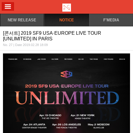
ALL MENU
NEW RELEASE
NOTICE
F'MEDIA
[콘서트] 2019 SF9 USA·EUROPE LIVE TOUR
[UNLIMITED] IN PARIS
No. 27 | Date 2019.02.28 18:09