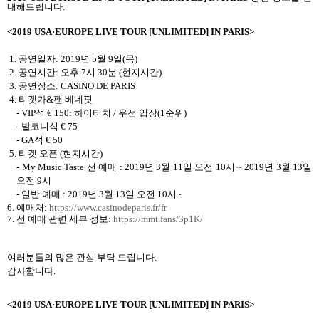
내해드립니다
.
<2019 USA
·
EUROPE LIVE TOUR [UNLIMITED] IN PARIS>
1.
공연일자
: 2019
년
5
월
9
일
(
목
)
2.
공연시간
:
오후
7
시
30
분
(
현지시간
)
3.
공연장소
: CASINO DE PARIS
4.
티켓가
&
팬 베네핏
- VIP
석
€ 150
:
하이터치
/
우선 입장
(1
순위
)
-
발코니석
€ 75
- GA
석
€ 50
5.
티켓 오픈
(현지시간)
- My Music Taste
선 예매
: 2019
년
3
월
11
일 오전
10
시
~ 2019
년
3
월
13
일
오전
9
시
-
일반 예매
: 2019
년
3
월
13
일 오전
10
시
~
6.
예매처
:
https://www.casinodeparis.fr/fr
7.
선 예매 관련 세부 정보
:
https://mmt.fans/3p1K/
여러분들의 많은 관심 부탁 드립니다
.
감사합니다
.
<2019 USA
·
EUROPE LIVE TOUR [UNLIMITED] IN PARIS>