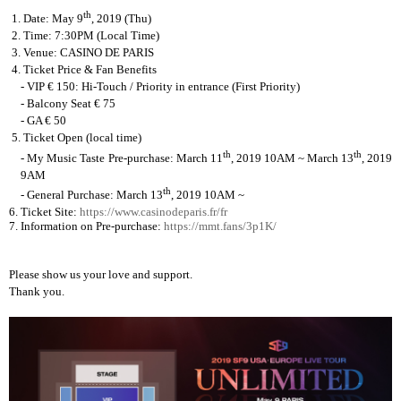
th
1. Date: May 9
, 2019 (Thu)
2. Time: 7:30PM (Local Time)
3. Venue: CASINO DE PARIS
4. Ticket Price & Fan Benefits
- VIP
€ 150
: Hi-Touch / Priority in entrance (First Priority)
- Balcony Seat
€ 75
- GA
€ 50
5. Ticket Open
(local time)
th
th
- My Music Taste Pre-purchase: March 11
, 2019 10AM ~ March 13
, 2019
9AM
th
- General Purchase: March 13
, 2019 10AM ~
6. Ticket Site:
https://www.casinodeparis.fr/fr
7. Information on Pre-purchase:
https://mmt.fans/3p1K/
Please show us your love and support.
Thank you.