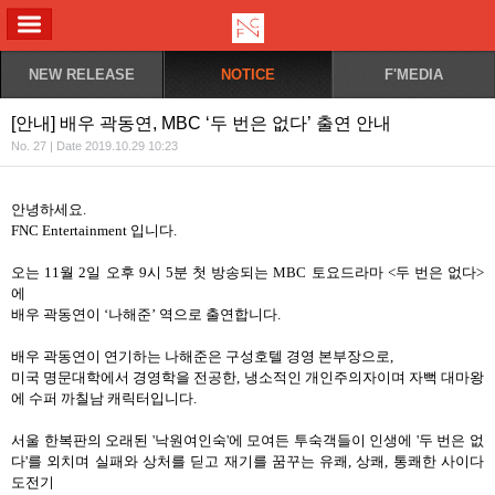
ALL MENU
NEW RELEASE
NOTICE
F'MEDIA
[안내] 배우 곽동연, MBC ‘두 번은 없다’ 출연 안내
No. 27 | Date 2019.10.29 10:23
안녕하세요
.
FNC Entertainment
입니다
.
오는
11
월
2
일 오후
9
시
5
분 첫 방송되는
MBC
토요드라마
<
두 번은 없다
>
에
배우 곽동연이
‘
나해준
’
역으로 출연합니다
.
배우 곽동연이 연기하는 나해준은 구성호텔 경영 본부장으로
,
미국 명문대학에서 경영학을 전공한
,
냉소적인 개인주의자이며 자뻑 대마왕
에 수퍼 까칠남 캐릭터입니다
.
서울 한복판의 오래된
'
낙원여인숙
'
에 모여든 투숙객들이 인생에
'
두 번은 없
다
'
를 외치며 실패와 상처를 딛고 재기를 꿈꾸는 유쾌
,
상쾌
,
통쾌한 사이다
도전기