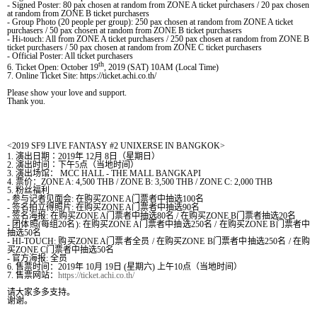
- Signed Poster: 80 pax chosen at random from ZONE A ticket purchasers / 20 pax chosen
at random from ZONE B ticket purchasers
- Group Photo (20 people per group): 250 pax chosen at random from ZONE A ticket
purchasers / 50 pax chosen at random from ZONE B ticket purchasers
- Hi-touch: All from ZONE A ticket purchasers / 250 pax chosen at random from ZONE B
ticket purchasers / 50 pax chosen at random from ZONE C ticket purchasers
- Official Poster: All ticket purchasers
th
6. Ticket Open: October 19
, 2019 (SAT) 10AM (Local Time)
7. Online Ticket Site: https://ticket.achi.co.th/
Please show your love and support.
Thank you.
<
2019 SF9 LIVE FANTASY #2 UNIXERSE IN
BANGKOK
>
1.
演出日期：
2019
年
12
月
8
日（
星期日
）
2.
演出
时间
：下午
5
点（
当
地
时间
）
3.
演出
场馆
：
MCC HALL - THE MALL BANGKAPI
4.
票价：
ZONE A: 4,500 THB / ZONE B: 3,500 THB / ZONE C: 2,000 THB
5.
粉
丝
福
利
-
参与记者见面会
:
在购买
ZONE A
门票者中抽选
100
名
-
签名拍立得照片
:
在购买
ZONE A
门票者中抽选
90
名
-
签名海报
:
在购买
ZONE A
门票者中抽选
80
名
/
在购买
ZONE B
门票者抽选
20
名
-
团体照
(
每组
20
名
):
在购买
ZONE A
门票者中抽选
250
名
/
在购买
ZONE B
门票者中
抽选
50
名
- HI-TOUCH:
购买
ZONE A
门票者全员
/
在购买
ZONE B
门票者中抽选
250
名
/
在购
买
ZONE C
门票者中抽选
50
名
-
官方海报
:
全员
6.
售票
时间
：
2019
年
10
月
19
日
(
星期六
)
上午
10
点
（
当
地
时间
）
7.
售票
网
站
：
https://ticket.achi.co.th/
请
大家多多支持。
谢谢
。