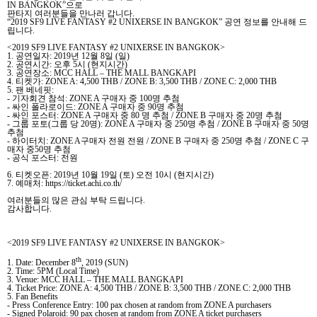
IN BANGKOK”
으로
판타지 여러분들을 만나러 갑니다
.
“2019 SF9 LIVE FANTASY #2 UNIXERSE IN BANGKOK”
공연 정보를 안내해 드
립니다
.
<2019 SF9 LIVE FANTASY #2 UNIXERSE IN BANGKOK>
1.
공연일자
: 2019
년
12
월
8
일
(
일
)
2.
공연시간
:
오후
5
시
(
현지시간
)
3.
공연장소
: MCC HALL – THE MALL BANGKAPI
4.
티켓가
: ZONE A: 4,500 THB / ZONE B: 3,500 THB / ZONE C: 2,000 THB
5.
팬 베네핏
:
-
기자회견 참석
: ZONE A
구매자 중
100
명 추첨
-
싸인 폴라로이드
: ZONE A
구매자 중
90
명 추첨
-
싸인 포스터
: ZONE A
구매자 중
80
명 추첨
/ ZONE B
구매자 중
20
명 추첨
-
그룹 포토
(
그룹 당
20
명
): ZONE A
구매자 중
250
명 추첨
/ ZONE B
구매자 중
50
명
추첨
-
하이터치
: ZONE A
구매자 전원 전원
/ ZONE B
구매자 중
250
명 추첨
/ ZONE C
구
매자 중
50
명 추첨
-
공식 포스터
:
전원
6.
티켓오픈
: 2019
년
10
월
19
일
(
토
)
오전
10
시
(
현지시간
)
7.
예매처
: https://ticket.achi.co.th/
여러분들의 많은 관심 부탁 드립니다
.
감사합니다
.
<2019 SF9 LIVE FANTASY #2 UNIXERSE IN BANGKOK>
th
1. Date: December 8
, 2019 (SUN)
2. Time: 5PM (Local Time)
3. Venue: MCC HALL – THE MALL BANGKAPI
4. Ticket Price: ZONE A: 4,500 THB / ZONE B: 3,500 THB / ZONE C: 2,000 THB
5. Fan Benefits
- Press Conference Entry: 100 pax chosen at random from ZONE A purchasers
- Signed Polaroid: 90 pax chosen at random from ZONE A ticket purchasers