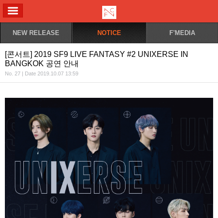
ALL MENU
NEW RELEASE
NOTICE
F'MEDIA
[콘서트] 2019 SF9 LIVE FANTASY #2 UNIXERSE IN
BANGKOK 공연 안내
No. 27 | Date 2019.10.07 13:59