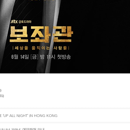
)
21)
VE ‘UP ALL NIGHT’ IN HONG KONG
 ALBUM 'RPM' 예약판매 안내