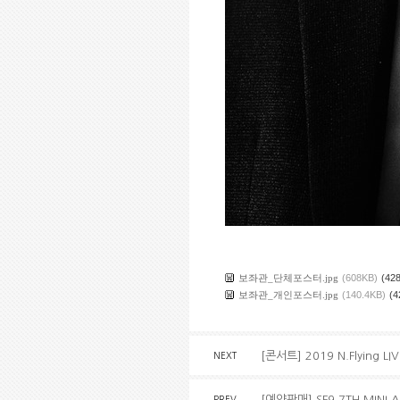
보좌관_단체포스터.jpg
(608KB)
(428
보좌관_개인포스터.jpg
(140.4KB)
(4
[콘서트] 2019 N.Flying LI
NEXT
[예약판매] SF9 7TH MINI
PREV