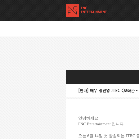
[안내] 배우 정진영 JTBC <보좌관
안녕하세요
.
FNC Entertainment
입니다
.
오는
6
월
14
일 첫 방송되는
JTBC