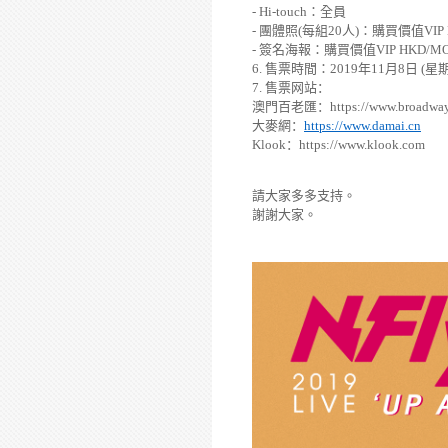
-
Hi-touch
：全員
-
團體照
(
每組
20
人
)
：
購買價值
VIP
-
簽名海報：購買價值
VIP HKD/MO
6.
售票時間
：
2019
年
11
月
8
日
(
星
7.
售票
网
站：
澳門百老匯：
https://www.broadw
大麥網：
https://www.damai.cn
K
look
：
https://www.klook.com
請大家多多支持。
謝謝大家。