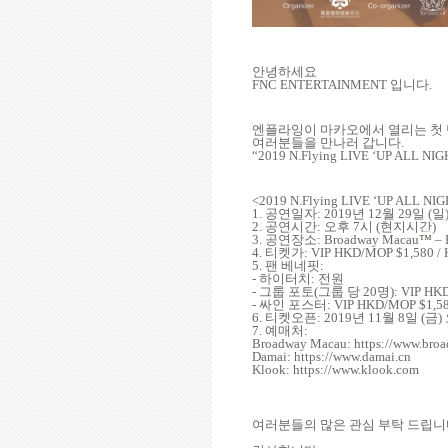
안녕하세요
FNC ENTERTAINMENT
입니다
.
엔플라잉이 마카오에서 열리는 첫
여러분들을 만나러 갑니다
.
“
2019 N.Flying LIVE
‘
UP ALL NIG
<
2019 N.Flying LIVE
‘
UP ALL NIG
1.
공연일자
: 2019
년
12
월
29
일
(
일
2.
공연시간
:
오후
7
시
(
현지시간
)
3.
공연장소
: Broadway Macau
™
– 
4.
티켓가
: VIP HKD/MOP $1,580 
5.
팬 베네핏
:
-
하이터치
:
전원
-
그룹 포토
(
그룹 당
20
명
): VIP H
-
싸인 포스터
: VIP HKD/MOP $1,5
6.
티켓오픈
: 2019
년
11
월
8
일
(
금
)
7.
예매처
:
Broadway Macau: https://www.br
Damai:
https://www.damai.cn
Klook:
https://www.klook.com
여러분들의 많은 관심 부탁 드립