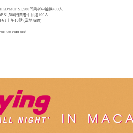
 HKD/MOP $1,580
門票者中抽選
400
人
P $1,580
門票者中抽選
100
人
期五
)
上午
10
點
(
當地時間
)
aymacau.com.mo/