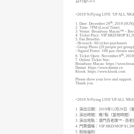
감사합니다
.
<
2019 N.Flying LIVE
‘
UP ALL NIG
th
1. Date: December 29
, 2019 (SUN)
2. Time: 7PM (Local Time)
3. Venue: Broadway Macau
™
– Bro
4. Ticket Price: VIP HKD/MOP $1
5. Fan Benefits
- Hi-touch: All ticket purchasers
- Group Photo (20 people per grou
- Signed Poster: 100 pax chosen r
th
6. Ticket Open: November 8
, 201
7. Online Ticket Site:
Broadway Macau
: https://www.br
Damai: https://www.damai.cn
Klook:
https://www.klook.com
Please show your love and support.
Thank you.
<
2019 N.Flying LIVE
‘
UP ALL NIG
1.
演出日期：
2019
年
12
月
29
日（
2.
演出時間：晚
7
點（當地時間）
3.
演出地點：澳門百老匯
™
-
百老
4.
門票價格：
VIP HKD/MOP $1,58
5.
粉絲福利
: