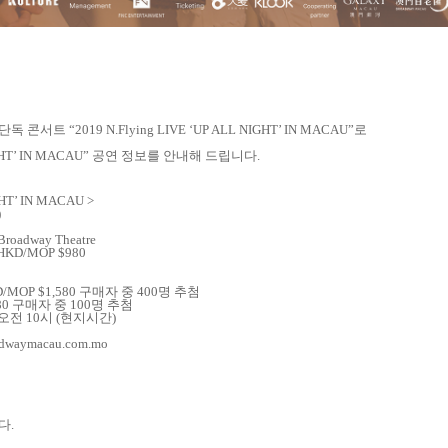
 단독 콘서트
“
2019 N.Flying LIVE
‘
UP ALL NIGHT
’
IN MACAU
”
로
HT
’
IN MACAU
”
공연 정보를 안내해 드립니다
.
HT
’
IN MACAU
>
)
Broadway Theatre
/ HKD/MOP $980
KD/MOP $1,580
구매자 중
400
명 추첨
80
구매자 중
100
명 추첨
오전
10
시
(
현지시간
)
oadwaymacau.com.mo
니다
.