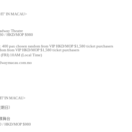
HT
’
IN MACAU
>
adway Theatre
,580 / HKD/MOP $980
p): 400 pax chosen random from VIP HKD/MOP $1,580 ticket purchasers
andom from VIP HKD/MOP $1,580 ticket purchasers
9 (FRI) 10AM (Local Time)
oadwaymacau.com.mo
HT
’
IN MACAU
>
星期日）
匯舞台
0 / HKD/MOP $980