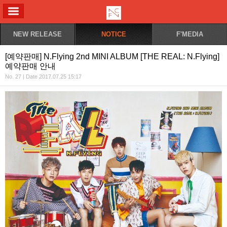
ALL MENU
NEW RELEASE
NOTICE
F'MEDIA
[예약판매] N.Flying 2nd MINI ALBUM [THE REAL: N.Flying]
예약판매 안내
No. 27 | Date 2017.07.25 15:17