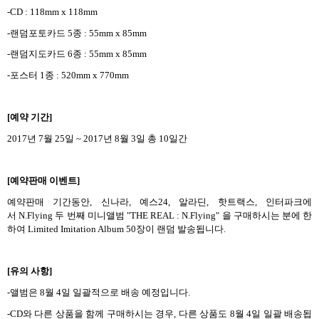
-CD : 118mm x 118mm
-
랜덤포토카드
5
종
: 55mm x 85mm
-
랜덤지도카드
6
종
: 55mm x 85mm
-
포스터
1
종
: 520mm x 770mm
[
예약 기간
]
2017
년
7
월
25
일
~ 2017
년
8
월
3
일 총
10
일간
[
예약판매 이벤트
]
예약판매 기간동안
,
신나라, 예스24, 알라딘, 핫트랙스, 인터파크에
서 N.Flying
두 번째 미니앨범
"THE REAL : N.Flying" 을
구매하시는 분에 한
하여
Limited Imitation Album 50
장이 랜덤 발송됩니다
.
[
유의 사항
]
-
앨범은
8
월
4
일 일괄적으로 배송 예정입니다
.
-CD
와 다른 상품을 함께 구매하시는 경우
,
다른 상품도
8
월
4
일 일괄 배송됩