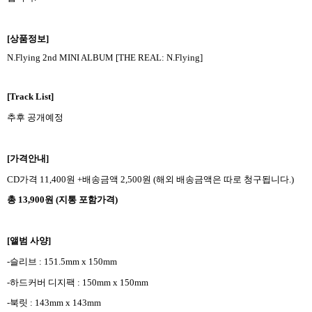
[
상품정보
]
N.Flying 2nd MINI ALBUM [THE REAL: N.Flying]
[Track List]
추후 공개예정
[
가격안내
]
CD
가격
11,400
원
+
배송금액
2,500
원
(
해외 배송금액은 따로 청구됩니다
.)
총
13,900
원
(
지통 포함가격
)
[
앨범 사양
]
-
슬리브
: 151.5mm x 150mm
-
하드커버 디지팩
: 150mm x 150mm
-
북릿
: 143mm x 143mm