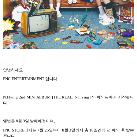
안녕하세요
.
FNC ENTERTAINMENT
입니다
.
N.Flying 2nd MINI ALBUM [THE REAL: N.Flying]
의 예약판매가 시작됩니
다
.
앨범은
8
월
3
일 발매예정이며
,
FNC STORE
에서는
7
월
25
일부터
8
월
3
일까지 총
10
일간의 선 예약 후 발송
됩니다
.