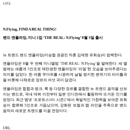
니다
.
N.Flying, FIND A REAL THING!
밴드 엔플라잉
,
미니
2
집
‘THE REAL: N.Flying’ 8
월
3
일 출시
뉴 트렌드 밴드 엔플라잉
(
이승협 권광진 차훈 김재현 유회승
)
이 컴백한다
.
엔플라잉은
8
월 두 번째 미니앨범
‘THE REAL: N.Flying’
을 발매한다
.
새 앨
범에는 새롭게
5
인조로 재탄생한 엔플라잉의
‘
리얼
’
한 모습을 보여주겠다는
의지를 담았다
.
한 여름 무더위를 시원하게 날릴 펑키한 분위기의 타이틀곡
을 비롯해 다채로운 장르의 여섯 곡이 담겼다
.
엔플라잉은 힙합과 펑크
,
록 등 다양한 장르를 결합한 뉴 트렌드 음악을 선보
이는 밴드로
,
국내 데뷔 이전부터 일본 인디씬에서 활동하며 뜨거운 인기를
얻었다
.
최근 엠넷
‘
프로듀스
101
시즌
2’
에서 폭발적인 가창력을 보여준 유회
승이 합류해
5
인조로 거듭났으며
,
강화된 보컬과 랩 라인을 주축으로 밴드
음악의 새로운 트렌드를 이끌 전망이다
.
URL: