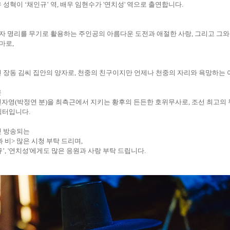
우 성혁이
‘채인규’ 역
,
배우 임현수가
'
연치성
'
역으로 출연합니다
.
자 명리를 무기로 활용하는 주인공의 아름다운 도전과 애절한 사랑
,
그리고 그와
라마로
,
 장동 김씨 집안의 양자로
,
천중의 친구이지만 언제나 천중의 자리와 욕망하는 
은
민자영
(
박정연 분
)
을 최측근에서 지키는 황후의 든든한 호위무사로
,
조선 최고의
캐릭터입니다
.
첫 방송되는
과 비
>
많은 시청 부탁 드리며
,
’
, '
연치성
'
에게도 많은 응원과 사랑 부탁 드립니다
.