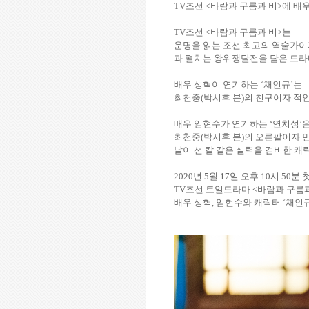
TV
조선
<
바람과 구름과 비
>
에 배
TV
조선
<
바람과 구름과 비
>
는
운명을 읽는 조선 최고의 역술가이
과 펼치는 왕위쟁탈전을 담은 드
배우 성혁이 연기하는
‘
채인규’는
최천중
(
박시후 분
)
의 친구이자 적인
배우 임현수가 연기하는
‘연치성’
최천중
(
박시후 분
)
의 오른팔이자 
날이 선 칼 같은 실력을 겸비한 
2020
년
5
월
17
일 오후
10
시
50
분 
TV
조선
토일드라마 <
바람과 구름
배우 성혁
,
임현수와
캐릭터
‘채인규