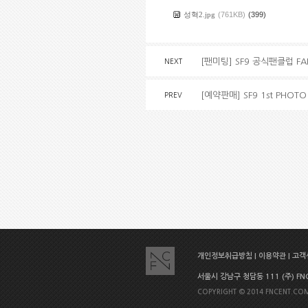
성혁2.jpg
(761KB)
(399)
[팬미팅] SF9 공식팬클럽 F
NEXT
[예약판매] SF9 1st PHOTO
PREV
개인정보취급방침
|
이용약관
|
고객센
서울시 강남구 청담동 111 (주) FNC E
COPYRIGHT © 2014 FNCENT.COM