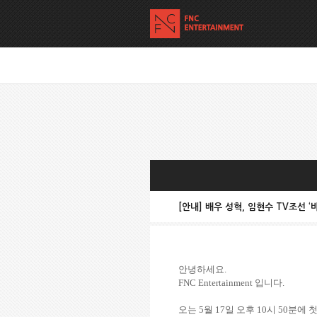
[안내] 배우 성혁, 임현수 TV조선 ‘
안녕하세요
.
FNC Entertainment
입니다
.
오는
5
월
17
일 오후
10
시
50
분에 