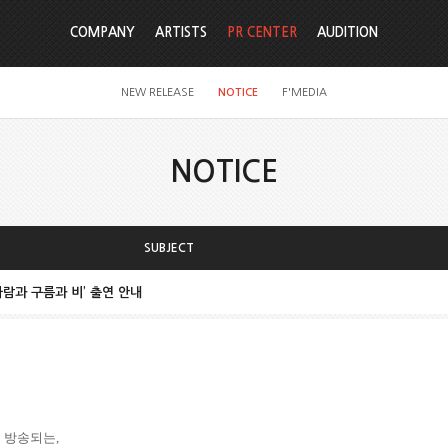
COMPANY
ARTISTS
PR CENTER
AUDITION
NEW RELEASE
NOTICE
F'MEDIA
NOTICE
SUBJECT
바람과 구름과 비’ 출연 안내
첫 방송되는
,