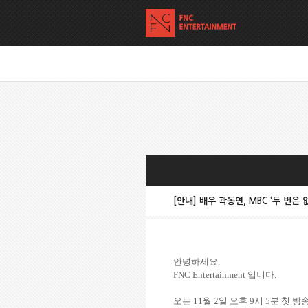
[안내] 배우 곽동연, MBC ‘두 번은 
안녕하세요
.
FNC Entertainment
입니다
.
오는
11
월
2
일 오후
9
시
5
분 첫 방