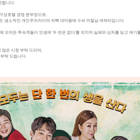
연합니다
.
 구성호텔 경영 본부장으로
,
한
,
냉소적인 개인주의자이며 자뻑 대마왕에 수퍼 까칠남 캐릭터입니다
.
에 모여든 투숙객들이 인생에
'
두 번은 없다
'
를 외치며 실패와 상처를 딛고 재기
 많은 시청 부탁 드리며
,
 부탁 드립니다
.