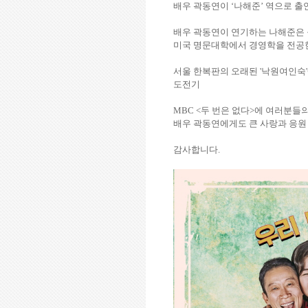
배우 곽동연이
‘
나해준
’
역으로 출
배우 곽동연이 연기하는 나해준은
미국 명문대학에서 경영학을 전공
서울 한복판의 오래된
'
낙원여인숙
'
도전기
MBC <
두 번은 없다
>
에 여러분들의
배우 곽동연에게도 큰 사랑과 응원
감사합니다
.