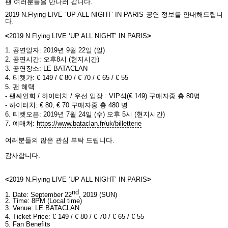
팬 여러분들을 만나러 갑니다
.
2019 N.Flying LIVE ‘UP ALL NIGHT’ IN PARIS
공연 정보를 안내해드립니
다
.
<
2019 N.Flying LIVE ‘UP ALL NIGHT’ IN PARIS
>
1.
공연일자
: 2019
년
9
월
22
일
(
일
)
2.
공연시간
:
오후
8
시
(
현지시간
)
3.
공연장소
: LE BATACLAN
4.
티켓가
:
€
149 /
€
80 /
€
70 /
€ 65 / € 55
5.
팬 혜택
-
팬싸인회
/
하이터치
/
우선 입장
: VIP
석
(
€
149)
구매자중
총
80
명
-
하이터치
:
€
80,
€
70
구매자중 총
480
명
6.
티켓오픈
: 2019
년
7
월
24
일
(수
)
오후
5
시
(
현지시간
)
7.
예매처
:
https://www.bataclan.fr/uk/billetterie
여러분들의 많은 관심 부탁 드립니다
.
감사합니다
.
<
2019 N.Flying LIVE ‘UP ALL NIGHT’ IN PARIS
>
nd
1. Date: September 22
, 2019 (SUN)
2. Time: 8PM (Local time)
3. Venue:
LE BATACLAN
4. Ticket Price:
€
149 /
€
80 /
€
70 /
€ 65 / € 55
5. Fan Benefits