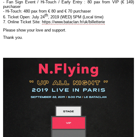
- Fan Sign Event / Hi-Touch / Early Entry : 80 pax from VIP (
€
149)
purchaser
- Hi-Touch: 480 pax from
€
80 and
€
70 purchaser
th
6. Ticket Open: July 24
, 2019 (WED) 5PM (Local time)
7. Online Ticket Site:
https://www.bataclan.fr/uk/billetterie
Please show your love and support.
Thank you.