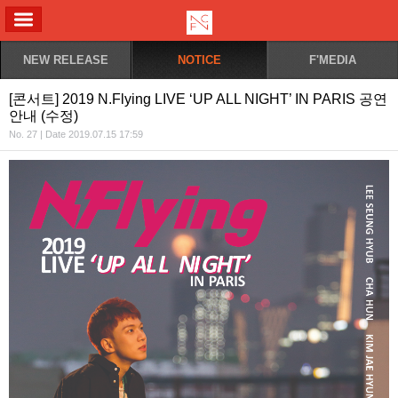
ALL MENU
NEW RELEASE
NOTICE
F'MEDIA
[콘서트] 2019 N.Flying LIVE ‘UP ALL NIGHT’ IN PARIS 공연
안내 (수정)
No. 27 | Date 2019.07.15 17:59