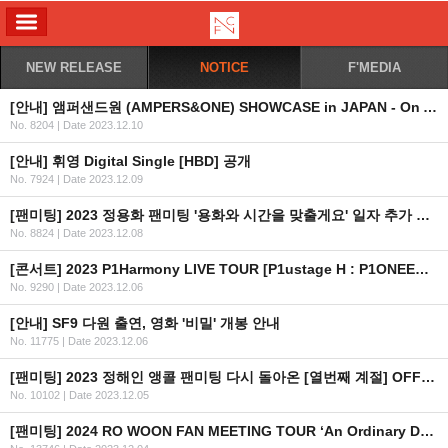
ALL MENU
NEW RELEASE
NOTICE
F'MEDIA
[안내] 앰퍼샌드원 (AMPERS&ONE) SHOWCASE in JAPAN - On And On 안내
No. 8204
|
Date 2023.12.10
[안내] 휘영 Digital Single [HBD] 공개
No. 7924
|
Date 2023.12.09
[팬미팅] 2023 정용화 팬미팅 '용화와 시간을 맞출게요' 일자 추가 안내
No. 8824
|
Date 2023.12.08
[콘서트] 2023 P1Harmony LIVE TOUR [P1ustage H : P1ONEER] IN EUROPE 재조정 일정 안내 (수정)
No. 9290
|
Date 2023.12.06
[안내] SF9 다원 출연, 영화 '비밀' 개봉 안내
No. 11775
|
Date 2023.12.06
[팬미팅] 2023 정해인 앵콜 팬미팅 다시 돌아온 [열번째 계절] OFFICIAL MD 온라인 판매안내
No. 10102
|
Date 2023.12.05
[팬미팅] 2024 RO WOON FAN MEETING TOUR ‘An Ordinary Day’ IN BANGKOK 개최 안내