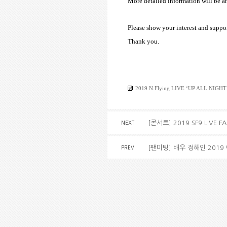
More detailed information will be a
Please show your interest and suppor
Thank you.
2019 N.Flying LIVE ‘UP ALL NIGHT’
[콘서트] 2019 SF9 LIVE 
NEXT
[팬미팅] 배우 정해인 2019 
PREV