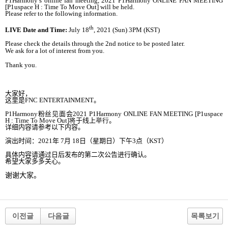
P1Harmony’s online fan meeting, 2021 P1Harmony ONLINE FAN MEETING
[
P1uspace H : Time To Move Out
] will be held.
Please refer to the following information.
th
LIVE Date and Time:
July 18
, 2021 (Sun) 3PM (KST)
Please check the details through the 2nd notice to be posted later.
We ask for a lot of interest from you.
Thank you.
大家好
，
这里是
FNC ENTERTAINMENT
。
P1Harmony
粉
丝见面会
2021 P1Harmony ONLINE
FAN MEETING
[P1uspace
H : Time To Move Out]
将
于
线上
举行
。
详细内容请参考以下内容。
演出
时间：
2021
年
7
月
18
日
（星期日）
下午
3
点（
KST
）
具体
内容请通过日后发布的第二次公告进行确认。
希望大家多多
关心。
谢谢
大家
。
이전글
다음글
목록보기