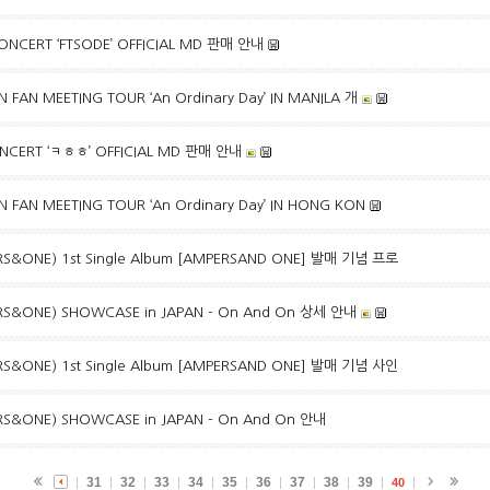
CONCERT ‘FTSODE’ OFFICIAL MD 판매 안내
AN MEETING TOUR ‘An Ordinary Day’ IN MANILA 개
CONCERT ‘ㅋㅎㅎ’ OFFICIAL MD 판매 안내
FAN MEETING TOUR ‘An Ordinary Day’ IN HONG KON
&ONE) 1st Single Album [AMPERSAND ONE] 발매 기념 프로
&ONE) SHOWCASE in JAPAN - On And On 상세 안내
&ONE) 1st Single Album [AMPERSAND ONE] 발매 기념 사인
&ONE) SHOWCASE in JAPAN - On And On 안내
31
32
33
34
35
36
37
38
39
40