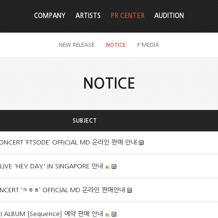
COMPANY
ARTISTS
PR CENTER
AUDITION
NEW RELEASE
NOTICE
F'MEDIA
NOTICE
SUBJECT
CONCERT ‘FTSODE’ OFFICIAL MD 온라인 판매 안내
LIVE 'HEY DAY' IN SINGAPORE 안내
CONCERT ‘ㅋㅎㅎ’ OFFICIAL MD 온라인 판매안내
NI ALBUM [Sequence] 예약 판매 안내