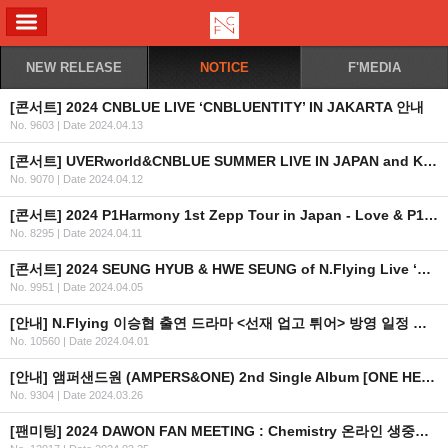
ALL MENU
NEW RELEASE
NOTICE
F'MEDIA
[콘서트] 2024 CNBLUE LIVE ‘CNBLUENTITY’ IN JAKARTA 안내
No. 9603
|
Date 2024.04.13
[콘서트] UVERworld&CNBLUE SUMMER LIVE IN JAPAN and KOREA ‘UNLIMITED CHALLENGE’ 개최 안내
No. 9070
|
Date 2024.04.12
[콘서트] 2024 P1Harmony 1st Zepp Tour in Japan - Love & P1ece - 안내
No. 8295
|
Date 2024.04.11
[콘서트] 2024 SEUNG HYUB & HWE SEUNG of N.Flying Live ‘WE’RE HERE’ IN MACAU 개최 안내 (수정)
No. 9951
|
Date 2024.04.05
[안내] N.Flying 이승협 출연 드라마 <선재 업고 튀어> 방영 일정 안내
No. 10560
|
Date 2024.04.01
[안내] 앰퍼샌드원 (AMPERS&ONE) 2nd Single Album [ONE HEARTED] 공개
No. 9304
|
Date 2024.03.26
[팬미팅] 2024 DAWON FAN MEETING : Chemistry 온라인 생중계 안내