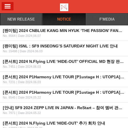
ALL MENU
NEW RELEASE
NOTICE
F'MEDIA
[팬미팅] 2024 CNBLUE KANG MIN HYUK ‘THE PASSION’ FANMEETING IN JAKARTA 안내 (수정)
No. 8564
|
Date 2024.06.07
[팬미팅] ISNL : SF9 INSEONG’S SATURDAY NIGHT LIVE 안내
No. 15498
|
Date 2024.06.03
[콘서트] 2024 N.Flying LIVE ‘HIDE-OUT’ OFFICIAL MD 현장 판매 안내
No. 7451
|
Date 2024.06.03
[콘서트] 2024 P1Harmony LIVE TOUR [P1ustage H : UTOP1A] IN MACAU 개최 안내
No. 7231
|
Date 2024.06.03
[콘서트] 2024 P1Harmony LIVE TOUR [P1ustage H : UTOP1A] IN AU&NZ 개최 안내
No. 8545
|
Date 2024.05.22
[안내] SF9 2024 ZEPP LIVE IN JAPAN - ReStart – 참여 멤버 관련 안내드립니다.
No. 7971
|
Date 2024.05.22
[콘서트] 2024 N.Flying LIVE 'HIDE-OUT' 추가 회차 안내