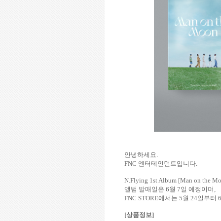
안녕하세요
.
FNC
엔터테인먼트입니다
.
N.Flying 1st Album [Man on the M
앨범 발매일은
6
월
7
일 예정이며
,
FNC STORE
에서는
5
월
24
일부터
[
상품정보
]