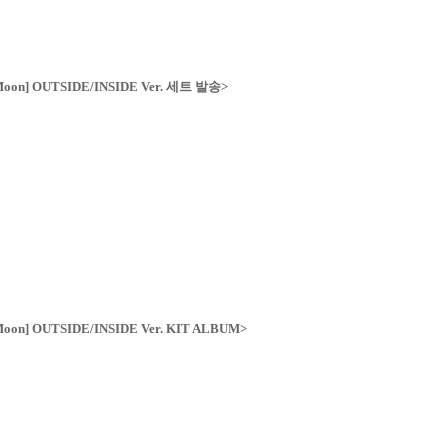
e Moon] OUTSIDE/INSIDE Ver.
세트 발송>
 Moon] OUTSIDE/INSIDE Ver.
KIT ALBUM>