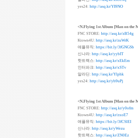
yes24:
http://asq.kr/YI9NO
<N.Flying 1st Album [Man on th
FNC STORE:
http://asq.kr/zB54g
Ktown4U:
http://asq.kr/zuWrK
애플뮤직:
https://bit.ly/3fGNGSb
신나라:
http://asq.kr/yybIT
핫트랙스:
http://asq.kr/xEkEm
인터파크:
http://asq.kr/xSTv
알라딘:
http://asq.kr/Ylphk
yes24:
http://asq.kr/yb9uPj
<N.Flying 1st Album [Man on the
FNC STORE:
http://asq.kr/y0ofm
Ktown4U:
http://asq.kr/zxoE7
애플뮤직:
https://bit.ly/3fCSlEI
신나라:
http://asq.kr/yWezu
핫트랙스:
http://asq.kr/ZN0Ez