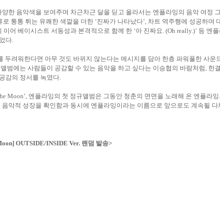
다양한 음악색을 보여주며 차근차근 달을 딛고 올라서는 엔플라잉의 음악 여정 
류로 통통 튀는 유쾌한 색깔을 더한
‘
진짜가 나타났다
’,
차트 역주행에 성공하며 
에 이어 베이시스트 서동성과 본격적으로 함께 한
‘
아 진짜요
. (Oh really.)’
등 엔플
주었다
.
를 두려워한다면 아무 것도 바뀌지 않는다는 메시지를 담아 한층 파워풀한 사운
 앨범에는 사람들이 공감할 수 있는 음악을 하고 싶다는 이승협의 바람처럼
,
한결
 공감의 정서를 녹였다
.
the Moon’,
엔플라잉의 첫 정규앨범은 그동안 청춘의 면면을 노래해 온 엔플라잉
 음악적 성장을 확인함과 동시에 엔플라잉이라는 이름으로 앞으로도 계속될 다채
e Moon] OUTSIDE/INSIDE Ver.
랜덤 발송>