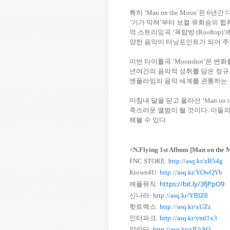
특히
‘Man on the Moon’
은
6
년간 
‘
기가 막혀
’
부터 보컬 유회승의 합
억 스트리밍곡
‘
옥탑방
(Rooftop)’
양한 음악이 터닝포인트가 되어 
이번 타이틀곡
‘Moonshot’
은 변화
년여간의 음악적 성취를 담은 정규
엔플라잉의 음악 세계를 관통하는
마침내 달을 딛고 올라선
‘Man on 
족스러운 앨범이 될 것이다
.
이들의
해볼 수 있다
.
<N.Flying 1st Album [Man on th
FNC STORE:
http://asq.kr/zB54g
Ktown4U:
http://asq.kr/YOwQYb
https://bit.ly/3fjPpO9
애플뮤직:
신나라:
http://asq.kr/YBfZ8
핫트랙스:
http://asq.kr/xUZz
인터파크:
http://asq.kr/yml1x3
알라딘:
http://asq.kr/xIUiAQ