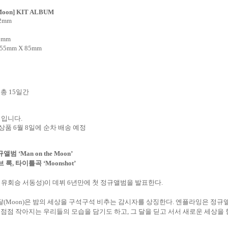
 Moon]
KIT ALBUM
32mm
9mm
 55mm X 85mm
 총
15
일간
정입니다
.
 상품
6
월
8
일에 순차 배송 예정
규앨범
‘Man on the Moon’
브 록
,
타이틀곡
‘Moonshot’
 유회승 서동성
)
이 데뷔
6
년만에 첫 정규앨범을 발표한다
.
달
(Moon)
은 밤의 세상을 구석구석 비추는 감시자를 상징한다
.
엔플라잉은 정규앨
 점점 작아지는 우리들의 모습을 담기도 하고
,
그 달을 딛고 서서 새로운 세상을