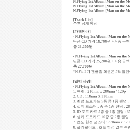
N.Flying 1st Album [Man on the 
N.Flying 1st Album [Man on the M
N.Flying 1st Album [Man on the
[Track List]
추후 공개 예정
[
가격안내
]
- N.Flying 1st Album [Man on th
단품
CD
가격
18,700
원
+
배송 금액
총
21,200
원
- N.Flying 1st Album [Man on the
단품
CD
가격
25,200
원
+
배송 금액
총
27,700
원
*N.Fia 2
기 팬클럽 회원은
5%
할인
[
앨범 사양
]
-
N.Flying 1st Album [Man on the
1.
북릿
: 210mm x 280mm / 120p
2. CD : 118mm X 118mm
3.
랜덤 포토카드
5
종 중
1
종 랜덤
:
4.
접지 포스터
5
종 중
1
종 랜덤
: 2
5. ID
포토 카드
5
종 중
1
종 랜덤
: 
6.
셀카 포토카드
10
종 중
2
종 랜덤
7.
초도 한정 포스터
: 770mm x 52
8.
폴라로이드
:
초도 한정 일부 수