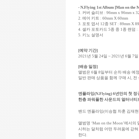
- N.Flying 1st Album [Man on the
1.
커버 슬리브
: 96mm x 96mm x 
2.
에어 키트
: 60mm X 60mm
3.
포토 엽서
12
종
SET : 89mm X 8
4.
셀카 포토카드
5
종 중
1
종 랜덤
:
5.
키노 설명서
[
예약 기간
]
2021
년
5
월
24
일
~ 2021
년
6
월
7
일
[
배송 일정
]
앨범은
6
월
8
일부터 순차 배송 예
일반 판매 상품을 함께 구매 시
,
전
엔플라잉
(N.Flying) 6
년만의 첫 정
한층 파워풀한 사운드의 얼터너티
밴드 엔플라잉
(
이승협 차훈 김재현
앨범명
‘Man on the Moon’
에서의 
시하는 달처럼 어떤 두려움에 갇혀
한다
.